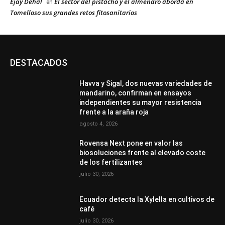
Ejay Dehal
El sector del pistacho y el almendro aborda en
en
Tomelloso sus grandes retos fitosanitarios
DESTACADOS
Havva y Sigal, dos nuevas variedades de
mandarino, confirman en ensayos
independientes su mayor resistencia
frente a la araña roja
agosto 4, 2026
Rovensa Next pone en valor las
biosoluciones frente al elevado coste
de los fertilizantes
julio 30, 2026
Ecuador detecta la Xylella en cultivos de
café
julio 30, 2026