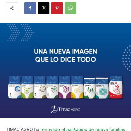
TIMAC AGRO ha
renovado el
packaging
de nueve familias