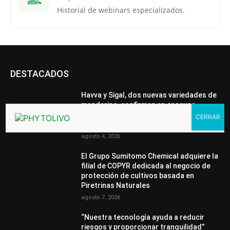
Historial de webinars especializados.
DESTACADOS
Havva y Sigal, dos nuevas variedades de
mandarino, confirman en ensayos
independientes su mayor resistencia
frente a la araña roja
agosto 4, 2026
El Grupo Sumitomo Chemical adquiere la
filial de COPYR dedicada al negocio de
protección de cultivos basada en
Piretrinas Naturales
agosto 7, 2026
“Nuestra tecnología ayuda a reducir
riesgos y proporcionar tranquilidad”