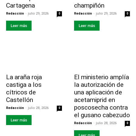
Cartagena
champiñón
Redacción
-
julio 29, 2026
Redacción
-
julio 29, 2026
0
0
Leer más
Leer más
La araña roja
El ministerio amplía
castiga a los
la autorización de
cítricos de
una aplicación de
Castellón
acetamiprid en
poscosecha contra
Redacción
-
julio 28, 2026
0
el gusano cabezudo
Leer más
Redacción
-
julio 28, 2026
0
Leer más