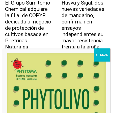
El Grupo Sumitomo
Havva y Sigal, dos
Chemical adquiere
nuevas variedades
la filial de COPYR
de mandarino,
dedicada al negocio
confirman en
de protección de
ensayos
cultivos basada en
independientes su
Piretrinas
mayor resistencia
Naturales
frente a la araña
roja
Editorial
-
agosto 7, 2026
0
Editorial
-
agosto 4, 2026
0
Leer más
Leer más
“Nuestra
Rovensa Next pone