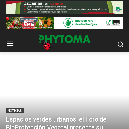
NOTICIAS
Espacios verdes urbanos: el Foro de
BioProtección Vegetal presenta su