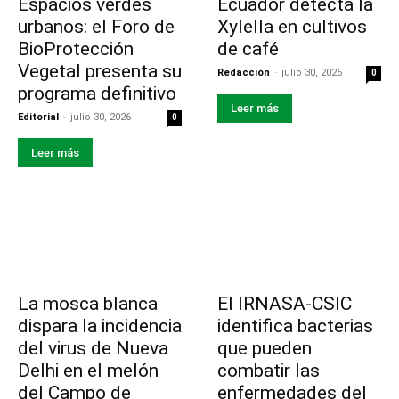
Espacios verdes
Ecuador detecta la
urbanos: el Foro de
Xylella en cultivos
BioProtección
de café
Vegetal presenta su
Redacción
-
julio 30, 2026
0
programa definitivo
Leer más
Editorial
-
julio 30, 2026
0
Leer más
La mosca blanca
El IRNASA-CSIC
dispara la incidencia
identifica bacterias
del virus de Nueva
que pueden
Delhi en el melón
combatir las
del Campo de
enfermedades del