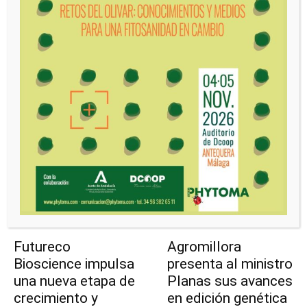
tecnología ayuda a
en valor las
reducir riesgos y
biosoluciones
proporcionar
frente al elevado
tranquilidad”
coste de los
fertilizantes
Redacción
-
julio 31, 2026
0
Redacción
-
julio 30, 2026
0
Leer más
Leer más
Futureco
Agromillora
Bioscience impulsa
presenta al ministro
una nueva etapa de
Planas sus avances
crecimiento y
en edición genética