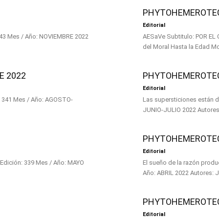
PHYTOHEMEROTEC
Editorial
AESaVe Subtitulo: POR EL CAMPO Número de Edición: 342 Mes / Año: OCTUBRE 2022 Autores: José
del Moral Hasta la Ed
E 2022
PHYTOHEMEROTECA
Editorial
Las supersticiones están de moda Subtitulo: POR EL CAMPO Número de Ed
PHYTOHEMEROTECA
Editorial
El sueño de la razón produce monstruos Subtitulo: POR EL CA
Año
PHYTOHEMEROTEC
Editorial