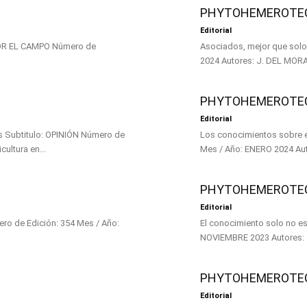
PHYTOHEMEROTEC
Editorial
Asociados, mejor que solos Subtitulo: POR EL CAMPO Número de Edición: 357 Mes / Año:
PHYTOHEMEROTEC
Editorial
de
Los conocimientos sobre el sexo que son útiles Subt
RERO 2024 Autores: IBMA-ESPAÑA La agricultura en...
PHYTOHEMEROTEC
Editorial
El conocimiento solo no es suficiente Subtitulo: POR EL CAMPO Númer
PHYTOHEMEROTEC
Editorial