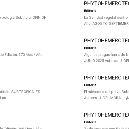
PHYTOHEMEROTEC
Editorial
ulo: OPINIÓN
La Sanidad vegetal dentro de One Health Subtitulo: POR EL CA
PHYTOHEMEROTECA
Editorial
Algunas plagas han sido beneficiosas Subtitulo: POR EL CAMPO Núme
PHYTOHEMEROTECA
Editorial
El miércoles del polvo Subtitulo: POR EL CAMPO Número de Edición: 367 Mes / Año: ABRIL 2025
Número de Edición: 368 Mes / Año: MAYO 2025 Autores: J. J. HUESO Las...
Autore
PHYTOHEMEROTEC
Editorial
Todo empezó con Rachel Subtitulo: POR EL CAMPO Número de Edición: 365 Mes / Año: FEBRERO