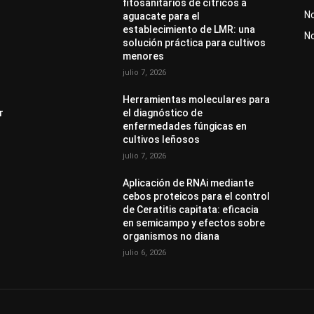
fitosanitarios de cítricos a
No
aguacate para el
establecimiento de LMR: una
N
solución práctica para cultivos
menores
julio 7, 2026
Herramientas moleculares para
r
el diagnóstico de
enfermedades fúngicas en
cultivos leñosos
julio 7, 2026
Aplicación de RNAi mediante
cebos proteicos para el control
de Ceratitis capitata: eficacia
en semicampo y efectos sobre
organismos no diana
julio 6, 2026