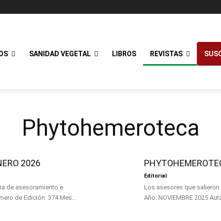
OS
SANIDAD VEGETAL
LIBROS
REVISTAS
SUSC
Phytohemeroteca
NERO 2026
PHYTOHEMEROTEC
Editorial
ria de asesoramiento e
Los asesores que salieron del seminario Subtitulo: POR EL CA
intercambio de conocimiento Subtitulo: ENCUENTRO ASESORES Número de Edición: 374 Mes...