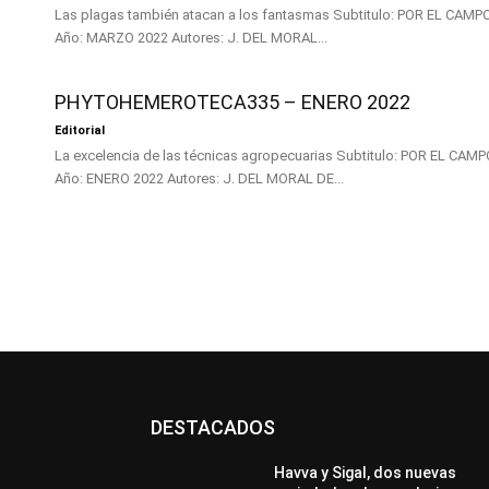
Las plagas también atacan a los fantasmas Subtitulo: POR EL CAMPO Número de Edición: 337 Mes /
Año: MARZO 2022 Autores: J. DEL MORAL...
PHYTOHEMEROTECA335 – ENERO 2022
Editorial
La excelencia de las técnicas agropecuarias Subtitulo: POR EL CAMPO Número de Edición: 335 Mes /
Año: ENERO 2022 Autores: J. DEL MORAL DE...
DESTACADOS
Havva y Sigal, dos nuevas