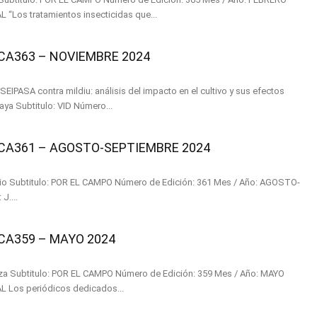
2025 Autores: J. DEL MORAL “Los tratamientos insecticidas que...
A363 – NOVIEMBRE 2024
SEIPASA contra mildiu: análisis del impacto en el cultivo y sus efectos
sobre el microbiota de la baya Subtitulo: VID Número...
A361 – AGOSTO-SEPTIEMBRE 2024
 AGOSTO-
SEPTIEMBRE 2024 Autores: J....
A359 – MAYO 2024
ño: MAYO
2024 Autores: J. DEL MORAL Los periódicos dedicados...