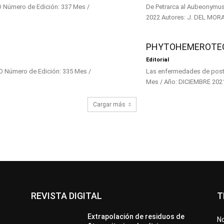
De Petrarca al Aubeonymus Subtitulo: POR EL CAMPO Número de Edición: 336 Mes / Año: FEBR
PHYTOHEMEROTECA
Editorial
Las enfermedades de postcosecha y la Covid-19 Subt
Cargar más
REVISTA DIGITAL
T
Extrapolación de residuos de
No