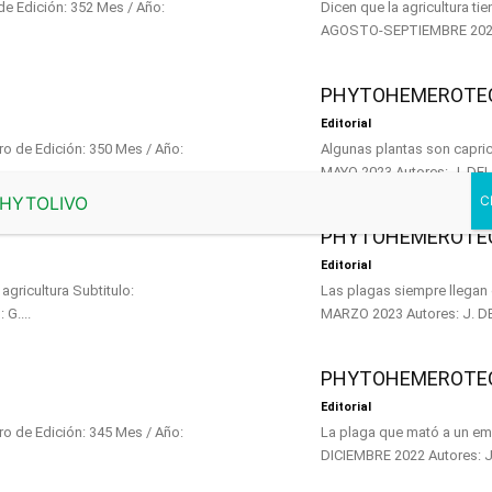
Dicen que la agricultura tiene la culpa Subtitulo: POR EL CAMPO Númer
PHYTOHEMEROTEC
Editorial
Algunas plantas son caprichosas Subtitulo: POR EL CAMPO Número de Edic
PHYTOHEMEROTEC
Editorial
ra Subtitulo:
Las plagas siempre llegan con sigilo Subtitulo: POR EL CAMPO Número 
ACTUALIDAD Número de Edición: 348 Mes / Año: ABRIL 2023 Autores: G....
PHYTOHEMEROTECA
Editorial
La plaga que mató a un emperador Subtitulo: POR EL CAMPO Número de E
DICIE