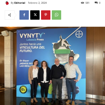
By
Editorial
febrero 2, 2024
581
0