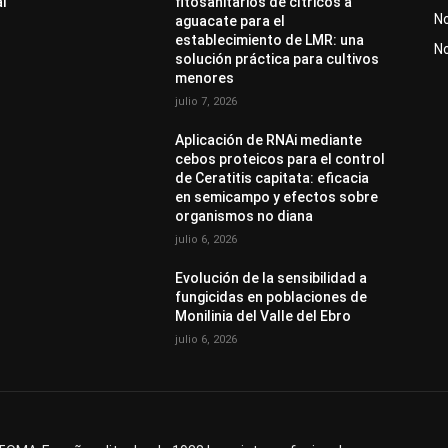
al
fitosanitarios de cítricos a
No
aguacate para el
establecimiento de LMR: una
N
solución práctica para cultivos
menores
julio 7, 2026
Aplicación de RNAi mediante
cebos proteicos para el control
de Ceratitis capitata: eficacia
en semicampo y efectos sobre
organismos no diana
julio 6, 2026
Evolución de la sensibilidad a
fungicidas en poblaciones de
Monilinia del Valle del Ebro
julio 6, 2026