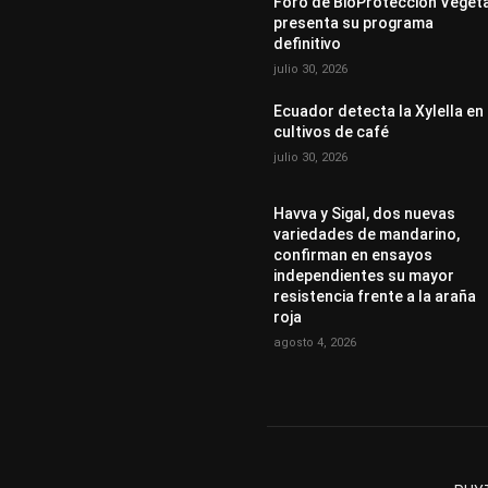
Foro de BioProtección Veget
presenta su programa
definitivo
julio 30, 2026
Ecuador detecta la Xylella en
cultivos de café
julio 30, 2026
Havva y Sigal, dos nuevas
variedades de mandarino,
confirman en ensayos
independientes su mayor
resistencia frente a la araña
roja
agosto 4, 2026