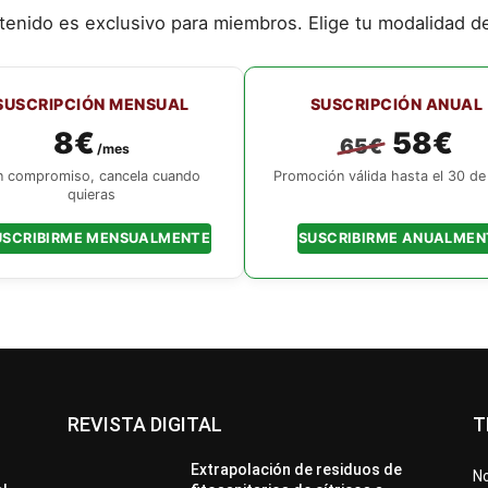
tenido es exclusivo para miembros. Elige tu modalidad d
SUSCRIPCIÓN MENSUAL
SUSCRIPCIÓN ANUAL
8€
58€
65€
/mes
n compromiso, cancela cuando
Promoción válida hasta el 30 de 
quieras
USCRIBIRME MENSUALMENTE
SUSCRIBIRME ANUALMEN
REVISTA DIGITAL
T
Extrapolación de residuos de
No