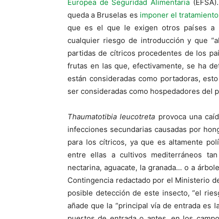
Europea de Seguridad Alimentaria
(EFSA). 
queda a Bruselas es
imponer el tratamiento 
que es el que le exigen otros países a l
cualquier riesgo de introducción y que “a
partidas de cítricos procedentes de los pa
frutas en las que, efectivamente, se ha d
están consideradas como portadoras, esto
ser consideradas como hospedadores del p
Thaumatotibia leucotreta
provoca una caíd
infecciones secundarias causadas por hong
para los cítricos, ya que es altamente po
entre ellas a cultivos mediterráneos ta
nectarina, aguacate, la granada… o a árbol
Contingencia redactado por el Ministerio de 
posible detección de este insecto, “el rie
añade que la “principal vía de entrada es l
puertos de entrada o antes, en los campo