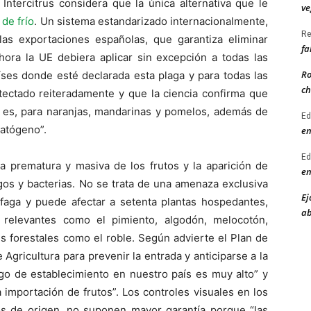
Intercitrus considera que la única alternativa que le
ve
de frío
. Un sistema estandarizado internacionalmente,
Re
as exportaciones españolas, que garantiza eliminar
fa
hora la UE debiera aplicar sin excepción a todas las
Ro
íses donde esté declarada esta plaga y para todas las
ch
etectado reiteradamente y que la ciencia confirma que
 es, para naranjas, mandarinas y pomelos, además de
Ed
atógeno”.
en
Ed
a prematura y masiva de los frutos y la aparición de
en
os y bacterias. No se trata de una amenaza exclusiva
Ej
lífaga y puede afectar a setenta plantas hospedantes,
ab
n relevantes como el pimiento, algodón, melocotón,
es forestales como el roble. Según advierte el Plan de
Agricultura para prevenir la entrada y anticiparse a la
sgo de establecimiento en nuestro país es muy alto” y
a importación de frutos”. Los controles visuales en los
s de origen, no suponen mayor garantía porque “las