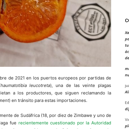
C
Xa
po
tu
ác
de
mi
nu
re de 2021 en los puertos europeos por partidas de
haumatotibia leucotreta
), una de las veinte plagas
ju
Al
uietan a los productores, que siguen reclamando la
tment
) en tránsito para estas importaciones.
Ed
di
amente de Sudáfrica (18, por diez de Zimbawe y uno de
Vi
plaga fue
recientemente cuestionado por la Autoridad
pl