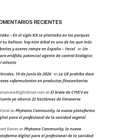
OMENTARIOS RECIENTES
taka – En el siglo XIX se plantaba en los parques
r su belleza: hoy este árbol es uno de los que más
berías y aceras rompe en España – Yacal
Un
en
aro eriófido, potencial agente de control biológico
l ailanto
ércoles, 10 de junio de 2026
La UE prohíbe doce
en
evos coformulantes en productos fitosanitarios
El brote de CYVCV en
ancervera45@hotmail.com
en
icante ya abarca 22 hectáreas de limoneros
Phytoma Community, la nueva plataforma
itorial
en
gital para el profesional de la sanidad vegetal
Phytoma Community, la nueva
cent Barres
en
ataforma digital para el profesional de la sanidad