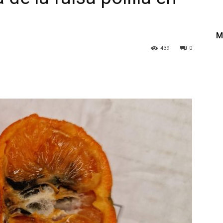
M
439
0