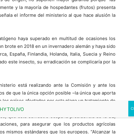
mente y la mayoría de hospedantes (frutos) presenta
 señala el informe del ministerio al que hace alusión la
patógeno haya superado en multitud de ocasiones los
un brote en 2018 en un invernadero alemán y haya sido
a, España, Finlandia, Holanda, Italia, Suecia y Reino
ado este insecto, su erradicación se complicaría por la
inisterio está realizando ante la Comisión y ante los
 de que la única opción posible –la única que aporta
a los países afectados por esta plaga un tratamiento de
ricos a la UE”. La interprofesional también respalda los
és, que este semestre ocupa la presidencia de la UE,
aciones, para asegurar que los productos agrícolas
los mismos estándares que los europeos. “Alcanzar la