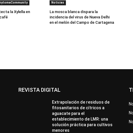
PhytomaCommunity
Noticias
cta la Xylella en
La mosca blanca dispara la
 café
incidencia del virus de Nueva Delhi
en el melón del Campo de Cartagena
REVISTA DIGITAL
T
Extrapolación de residuos de
No
fitosanitarios de cítricos a
No
aguacate para el
establecimiento de LMR: una
N
solución práctica para cultivos
menores