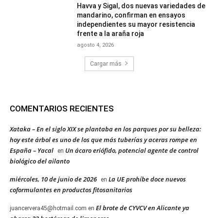
Havva y Sigal, dos nuevas variedades de
mandarino, confirman en ensayos
independientes su mayor resistencia
frente a la araña roja
agosto 4, 2026
Cargar más
COMENTARIOS RECIENTES
Xataka – En el siglo XIX se plantaba en los parques por su belleza:
hoy este árbol es uno de los que más tuberías y aceras rompe en
España – Yacal
Un ácaro eriófido, potencial agente de control
en
biológico del ailanto
miércoles, 10 de junio de 2026
La UE prohíbe doce nuevos
en
coformulantes en productos fitosanitarios
El brote de CYVCV en Alicante ya
juancervera45@hotmail.com
en