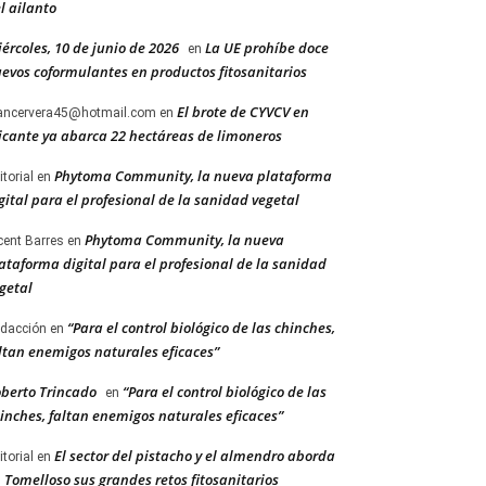
l ailanto
ércoles, 10 de junio de 2026
La UE prohíbe doce
en
evos coformulantes en productos fitosanitarios
El brote de CYVCV en
ancervera45@hotmail.com
en
icante ya abarca 22 hectáreas de limoneros
Phytoma Community, la nueva plataforma
itorial
en
gital para el profesional de la sanidad vegetal
Phytoma Community, la nueva
cent Barres
en
ataforma digital para el profesional de la sanidad
getal
“Para el control biológico de las chinches,
dacción
en
ltan enemigos naturales eficaces”
berto Trincado
“Para el control biológico de las
en
inches, faltan enemigos naturales eficaces”
El sector del pistacho y el almendro aborda
itorial
en
 Tomelloso sus grandes retos fitosanitarios