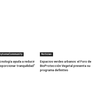
PhytomaCommunity
Noticias
cnología ayuda a reducir
Espacios verdes urbanos: el Foro de
roporcionar tranquilidad”
BioProtección Vegetal presenta su
programa definitivo