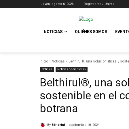
jueves, agosto 6, 2026
Registrarse / Unirse
NOTICIAS
QUIÉNES SOMOS
EVENT
Inicio
Noticias
Belthirul®, una solución eficaz y soste
Noticias
Noticias de empresas
Belthirul®, una so
sostenible en el c
botrana
By
Editorial
septiembre 10, 2024