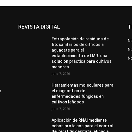
REVISTA DIGITAL
T
Extrapolación de residuos de
No
fitosanitarios de cítricos a
No
aguacate para el
establecimiento de LMR: una
N
solución práctica para cultivos
menores
julio 7, 2026
Herramientas moleculares para
r
el diagnóstico de
enfermedades fúngicas en
cultivos leñosos
julio 7, 2026
Aplicación de RNAi mediante
cebos proteicos para el control
de Ceratitis capitata: eficacia