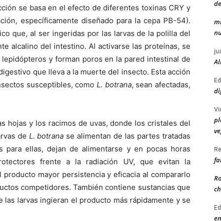
de
cción se basa en el efecto de diferentes toxinas CRY y
ción, específicamente diseñado para la cepa PB-54).
mi
nu
co que, al ser ingeridas por las larvas de la polilla del
e alcalino del intestino. Al activarse las proteínas, se
ju
s lepidópteros y forman poros en la pared intestinal de
Al
 digestivo que lleva a la muerte del insecto. Esta acción
Ed
insectos susceptibles, como
L. botrana
, sean afectadas,
di
Vi
pl
as hojas y los racimos de uvas, donde los cristales del
ve
arvas de
L. botrana
se alimentan de las partes tratadas
cas para ellas, dejan de alimentarse y en pocas horas
Re
fa
otectores frente a la radiación UV, que evitan la
al producto mayor persistencia y eficacia al compararlo
Ro
uctos competidores. También contiene sustancias que
ch
e las larvas ingieran el producto más rápidamente y se
Ed
en