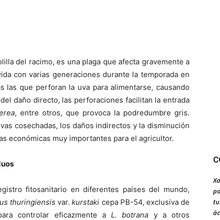
lilla del racimo, es una plaga que afecta gravemente a
e vida con varias generaciones durante la temporada en
vas las que perforan la uva para alimentarse, causando
el daño directo, las perforaciones facilitan la entrada
nerea
, entre otros, que provoca la podredumbre gris.
vas cosechadas, los daños indirectos y la disminución
das económicas muy importantes para el agricultor.
C
duos
Xa
egistro fitosanitario en diferentes países del mundo,
po
tu
lus thuringiensis
var.
kurstaki
cepa PB-54, exclusiva de
ác
 para controlar eficazmente a
L. botrana
y a otros