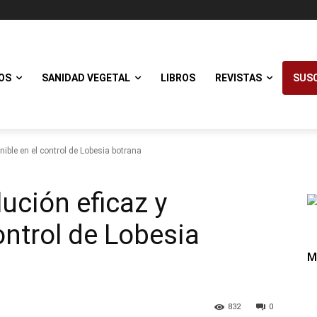
OS
SANIDAD VEGETAL
LIBROS
REVISTAS
SUSC
nible en el control de Lobesia botrana
lución eficaz y
ontrol de Lobesia
M
832
0