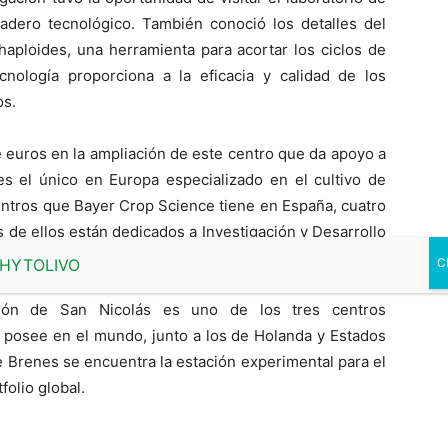
rnadero tecnológico. También conoció los detalles del
aploides, una herramienta para acortar los ciclos de
cnología proporciona a la eficacia y calidad de los
os.
e euros en la ampliación de este centro que da apoyo a
 es el único en Europa especializado en el cultivo de
entros que Bayer Crop Science tiene en España, cuatro
 de ellos están dedicados a Investigación y Desarrollo
os en El Ejido y San Nicolás, componen un importante
el desarrollo de la mejora genética en invernaderos;
ación de San Nicolás es uno de los tres centros
S posee en el mundo, junto a los de Holanda y Estados
e Brenes se encuentra la estación experimental para el
folio global.