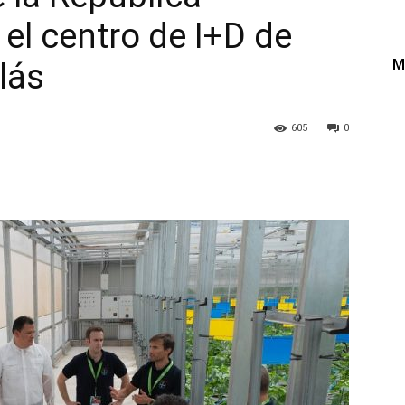
el centro de I+D de
M
lás
605
0