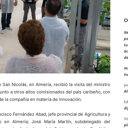
C
Xa
po
tu
ác
de
mi
nu
 San Nicolás, en Almería, recibió la visita del ministro
ju
Al
unto a otros altos comisionados del país caribeño, con
de la compañía en materia de innovación.
Ed
di
cisco Fernández Abad, jefe provincial de Agricultura y
Vi
o en Almería; José María Martín, subdelegado del
pl