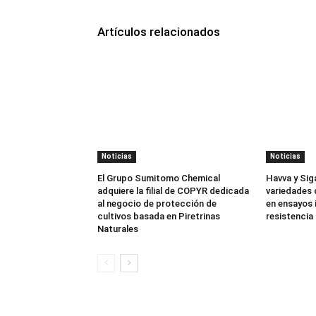
Artículos relacionados
Noticias
Noticias
El Grupo Sumitomo Chemical
Havva y Sig
adquiere la filial de COPYR dedicada
variedades 
al negocio de protección de
en ensayos 
cultivos basada en Piretrinas
resistencia 
Naturales