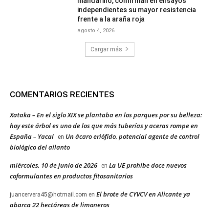
mandarino, confirman en ensayos
independientes su mayor resistencia
frente a la araña roja
agosto 4, 2026
Cargar más
COMENTARIOS RECIENTES
Xataka – En el siglo XIX se plantaba en los parques por su belleza:
hoy este árbol es uno de los que más tuberías y aceras rompe en
España – Yacal
Un ácaro eriófido, potencial agente de control
en
biológico del ailanto
miércoles, 10 de junio de 2026
La UE prohíbe doce nuevos
en
coformulantes en productos fitosanitarios
El brote de CYVCV en Alicante ya
juancervera45@hotmail.com
en
abarca 22 hectáreas de limoneros