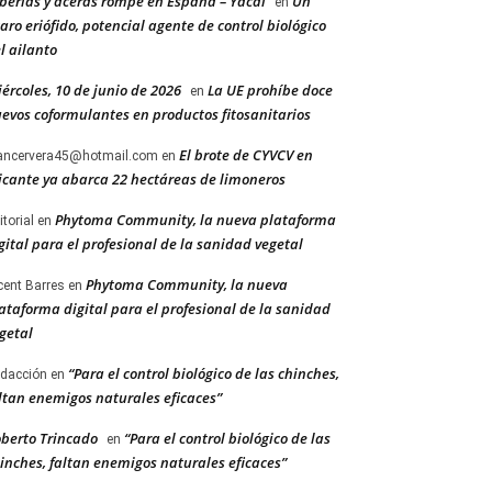
berías y aceras rompe en España – Yacal
Un
en
aro eriófido, potencial agente de control biológico
l ailanto
ércoles, 10 de junio de 2026
La UE prohíbe doce
en
evos coformulantes en productos fitosanitarios
El brote de CYVCV en
ancervera45@hotmail.com
en
icante ya abarca 22 hectáreas de limoneros
Phytoma Community, la nueva plataforma
itorial
en
gital para el profesional de la sanidad vegetal
Phytoma Community, la nueva
cent Barres
en
ataforma digital para el profesional de la sanidad
getal
“Para el control biológico de las chinches,
dacción
en
ltan enemigos naturales eficaces”
berto Trincado
“Para el control biológico de las
en
inches, faltan enemigos naturales eficaces”