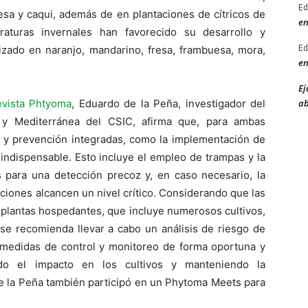
Ed
esa y caqui, además de en plantaciones de cítricos de
en
aturas invernales han favorecido su desarrollo y
Ed
lizado en naranjo, mandarino, fresa, frambuesa, mora,
en
Ej
ab
evista Phtyoma
, Eduardo de la Peña, investigador del
al y Mediterránea del CSIC, afirma que, para ambas
ol y prevención integradas, como la implementación de
 indispensable. Esto incluye el empleo de trampas y la
s para una detección precoz y, en caso necesario, la
ciones alcancen un nivel crítico. Considerando que las
 plantas hospedantes, que incluye numerosos cultivos,
 se recomienda llevar a cabo un análisis de riesgo de
as medidas de control y monitoreo de forma oportuna y
ndo el impacto en los cultivos y manteniendo la
 De la Peña también participó en un Phytoma Meets para