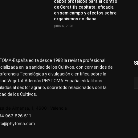
cebos proteicos para el control
de Ceratitis capitata: eficacia
en semicampo y efectos sobre
organismos no diana
julio 6, 2026
OMA-España edita desde 1988 la revista profesional
S
cializada en la sanidad de los Cultivos, con contenidos de
sferencia Tecnológica y divulgación científica sobre la
dad Vegetal. Además PHYTOMA-España edita libros
ulados al sector agrario, sobretodo relacionados con la
dad de los Cultivos.
za de Almansa, 1, 46001 Valencia
34 963 826 511
nfo@phytoma.com