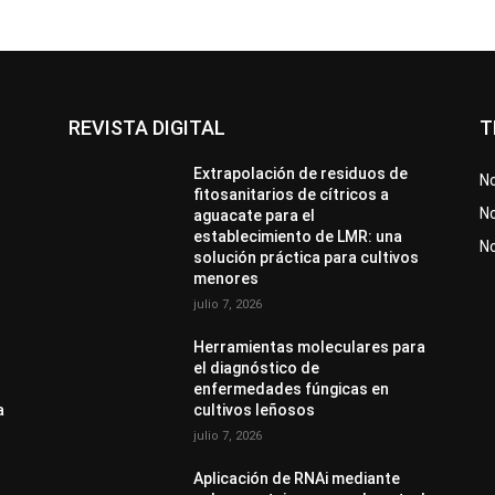
REVISTA DIGITAL
T
Extrapolación de residuos de
No
fitosanitarios de cítricos a
No
aguacate para el
establecimiento de LMR: una
N
solución práctica para cultivos
menores
julio 7, 2026
Herramientas moleculares para
el diagnóstico de
enfermedades fúngicas en
a
cultivos leñosos
julio 7, 2026
Aplicación de RNAi mediante