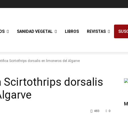
OS
SANIDAD VEGETAL
LIBROS
REVISTAS
SUSC
tifica Scirtothrips dorsalis en limoneros del Algarve
a Scirtothrips dorsalis
Algarve
M
483
0