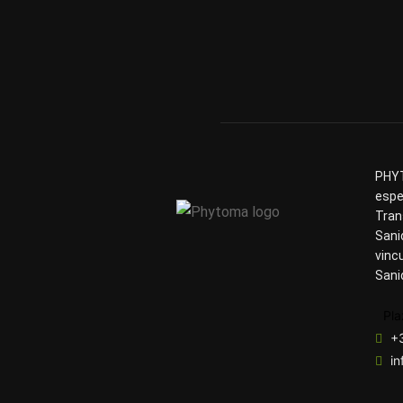
PHYT
espe
Tran
Sani
vinc
Sani
Pla
+
i