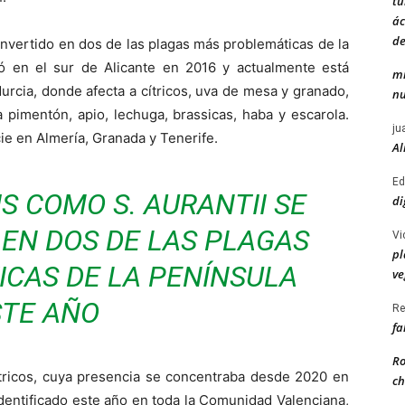
tu
ác
de
nvertido en dos de las plagas más problemáticas de la
ó en el sur de Alicante en 2016 y actualmente está
mi
rcia, donde afecta a cítricos, uva de mesa y granado,
nu
a pimentón, apio, lechuga, brassicas, haba y escarola.
ju
e en Almería, Granada y Tenerife.
Al
Ed
IS
COMO
S. AURANTII
SE
di
EN DOS DE LAS PLAGAS
Vi
pl
CAS DE LA PENÍNSULA
ve
STE AÑO
Re
fa
Ro
cítricos, cuya presencia se concentraba desde 2020 en
ch
 identificado este año en toda la Comunidad Valenciana,