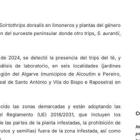
Scirtothrips dorsalis
en limoneros y plantas del género
ón del suroeste peninsular donde otro trips,
S. aurantii
,
de 2024, se detectó la presencia del trips del té, y
isis de laboratorio, en seis localidades (jardines
egión del Algarve (municipios de Alcoutim e Pereiro,
eal de Santo António y Vila do Bispo e Raposeira) en
ecido las zonas demarcadas y están adoptando las
C
n el Reglamento (UE) 2016/2031, que incluyen los
de las partes de la planta infestadas, la prohibición de
Xa
utos y semillas) fuera de la zona infestada, así como
po
.