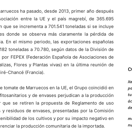
Marruecos ha pasado, desde 2013, primer año después
ociación entre la UE y el país magrebí, de 365.695
n que se incrementa a 701.541 toneladas si se incluye
 es donde se observa más claramente la pérdida de
ia. En el mismo periodo, las exportaciones españolas
182 toneladas a 70.780, según datos de la División de
s por FEPEX (Federación Española de Asociaciones de
izas, Flores y Plantas vivas) en la última reunión de
C
iré-Chancé (Francia).
Xa
de tomate de Marruecos en la UE, el Grupo coincidió en
po
tu
 fitosanitarios y de envases perjudican a la producción
ác
tar que se retiren la propuesta de Reglamento de uso
de
es y residuos de envases, presentadas por la Comisión
enibilidad de los cultivos y por su impacto negativo en
mi
nu
erenciar la producción comunitaria de la importada.