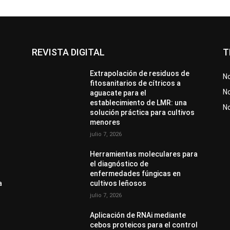
REVISTA DIGITAL
T
Extrapolación de residuos de
No
fitosanitarios de cítricos a
No
aguacate para el
establecimiento de LMR: una
N
solución práctica para cultivos
menores
julio 7, 2026
Herramientas moleculares para
el diagnóstico de
enfermedades fúngicas en
a
cultivos leñosos
julio 7, 2026
Aplicación de RNAi mediante
cebos proteicos para el control