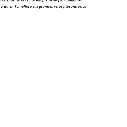
ay Dehal
El sector del pistacho y el almendro
en
orda en Tomelloso sus grandes retos fitosanitarios