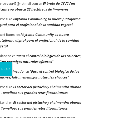
El brote de CYVCV en
ancervera45@hotmail.com
en
icante ya abarca 22 hectáreas de limoneros
Phytoma Community, la nueva plataforma
itorial
en
gital para el profesional de la sanidad vegetal
Phytoma Community, la nueva
cent Barres
en
ataforma digital para el profesional de la sanidad
getal
“Para el control biológico de las chinches,
dacción
en
ltan enemigos naturales eficaces”
berto Trincado
“Para el control biológico de las
en
inches, faltan enemigos naturales eficaces”
El sector del pistacho y el almendro aborda
itorial
en
 Tomelloso sus grandes retos fitosanitarios
El sector del pistacho y el almendro aborda
itorial
en
 Tomelloso sus grandes retos fitosanitarios