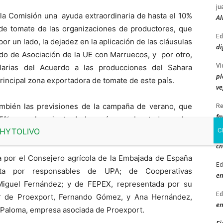
ju
a la Comisión una ayuda extraordinaria de hasta el 10%
Al
 de tomate de las organizaciones de productores, que
Ed
 un lado, la dejadez en la aplicación de las cláusulas
di
do de Asociación de la UE con Marruecos, y por otro,
Vi
elarias del Acuerdo a las producciones del Sahara
pl
principal zona exportadora de tomate de este país.
ve
ambién las previsiones de la campaña de verano, que
Re
fa
% para el conjunto de los países, sobre todo por los
Ro
ch
 por el Consejero agrícola de la Embajada de España
Ed
ta por responsables de UPA; de Cooperativas
en
 Miguel Fernández; y de FEPEX, representada por su
Ed
tor de Proexport, Fernando Gómez, y Ana Hernández,
en
a Paloma, empresa asociada de Proexport.