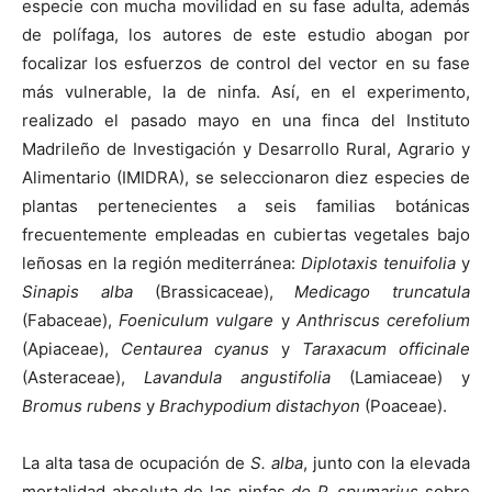
especie con mucha movilidad en su fase adulta, además
de polífaga, los autores de este estudio abogan por
focalizar los esfuerzos de control del vector en su fase
más vulnerable, la de ninfa. Así, en el experimento,
realizado el pasado mayo en una finca del Instituto
Madrileño de Investigación y Desarrollo Rural, Agrario y
Alimentario (IMIDRA), se seleccionaron diez especies de
plantas pertenecientes a seis familias botánicas
frecuentemente empleadas en cubiertas vegetales bajo
leñosas en la región mediterránea:
Diplotaxis tenuifolia
y
Sinapis alba
(Brassicaceae),
Medicago truncatula
(Fabaceae),
Foeniculum vulgare
y
Anthriscus cerefolium
(Apiaceae),
Centaurea cyanus
y
Taraxacum officinale
(Asteraceae),
Lavandula angustifolia
(Lamiaceae) y
Bromus rubens
y
Brachypodium distachyon
(Poaceae).
La alta tasa de ocupación de
S. alba
, junto con la elevada
mortalidad absoluta de las ninfas
de P. spumarius
sobre