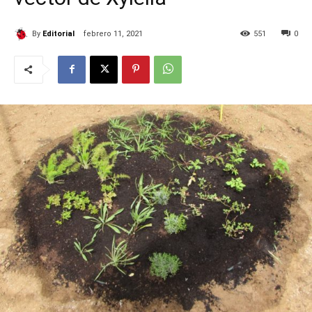
By
Editorial
febrero 11, 2021
551
0