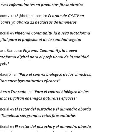
evos coformulantes en productos fitosanitarios
El brote de CYVCV en
ancervera45@hotmail.com
en
icante ya abarca 22 hectáreas de limoneros
Phytoma Community, la nueva plataforma
itorial
en
gital para el profesional de la sanidad vegetal
Phytoma Community, la nueva
cent Barres
en
ataforma digital para el profesional de la sanidad
getal
“Para el control biológico de las chinches,
dacción
en
ltan enemigos naturales eficaces”
berto Trincado
“Para el control biológico de las
en
inches, faltan enemigos naturales eficaces”
El sector del pistacho y el almendro aborda
itorial
en
 Tomelloso sus grandes retos fitosanitarios
El sector del pistacho y el almendro aborda
itorial
en