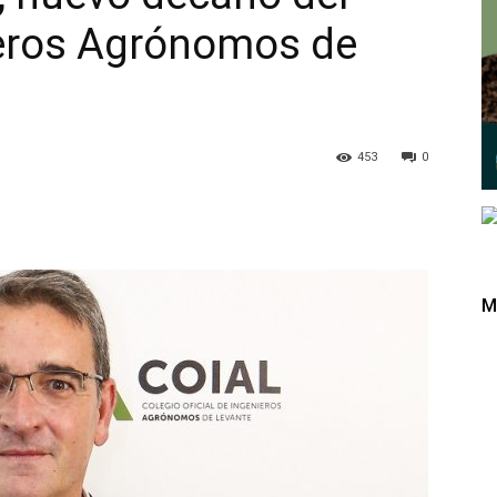
ieros Agrónomos de
453
0
M