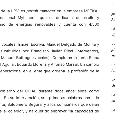
nu
 de la UPV, es
permit manager
en la empresa METKA-
ju
acional Mytilineos, que se dedica al desarrollo y
Al
ano de energías renovables y cuenta con 4.500
Ed
di
s vocales: Ismael Escrivá, Manuel Delgado de Molina y
Vi
pl
ustituidos por Francisco Javier Ribal (interventor),
ve
 Manuel Buitrago (vocales). Completan la junta Elena
 Aguilar, Eduardo Llorens y Alfonso Marsal. Un cambio
Re
fa
generacional en el ente que ordena la profesión de la
Ro
ch
 Gobierno del COIAL durante doce años: siete como
Ed
o. En su intervención, sus primeras palabras han sido
en
iente, Baldomero Segura, y a los compañeros que dejan
Ed
s al colegio”, y ha querido subrayar “la capacidad de