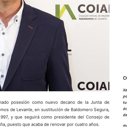
C
Xa
po
tomado posesión como nuevo decano de la Junta de
tu
ác
omos de Levante, en sustitución de Baldomero Segura,
de
1997, y que seguirá como presidente del Consejo de
a, puesto que acaba de renovar por cuatro años.
mi