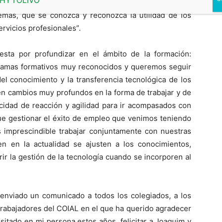
 agrónomos, se conozca nuestro criterio técnico en los
emás, que se conozca y reconozca la utilidad de los
rvicios profesionales”.
sta por profundizar en el ámbito de la formación:
ramas formativos muy reconocidos y queremos seguir
del conocimiento y la transferencia tecnológica de los
n cambios muy profundos en la forma de trabajar y de
cidad de reacción y agilidad para ir acompasados con
 gestionar el éxito de empleo que venimos teniendo
s imprescindible trabajar conjuntamente con nuestras
n en la actualidad se ajusten a los conocimientos,
ir la gestión de la tecnología cuando se incorporen al
 enviado un comunicado a todos los colegiados, a los
trabajadores del COIAL en el que ha querido agradecer
sitado en mi persona estos años, felicitar a Joaquim y