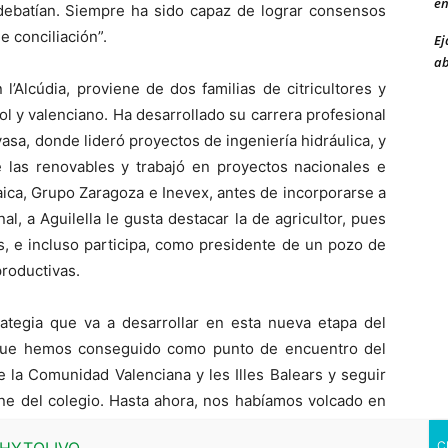
en
ebatían. Siempre ha sido capaz de lograr consensos
e conciliación”.
Ej
ab
’Alcúdia, proviene de dos familias de citricultores y
ol y valenciano. Ha desarrollado su carrera profesional
a, donde lideró proyectos de ingeniería hidráulica, y
e las renovables y trabajó en proyectos nacionales e
aica, Grupo Zaragoza e Inevex, antes de incorporarse a
l, a Aguilella le gusta destacar la de agricultor, pues
is, e incluso participa, como presidente de un pozo de
productivas.
trategia que va a desarrollar en esta nueva etapa del
que hemos conseguido como punto de encuentro del
 la Comunidad Valenciana y les Illes Balears y seguir
ne del colegio. Hasta ahora, nos habíamos volcado en
iados, ahora toca trabajar para que se entienda la