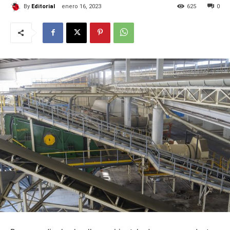
By
Editorial
enero 16, 2023
625
0