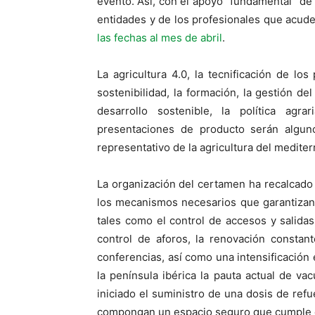
evento. Así, con el apoyo “fundamental” de 
entidades y de los profesionales que acud
las fechas al mes de abril
.
La agricultura 4.0, la tecnificación de los 
sostenibilidad, la formación, la gestión de
desarrollo sostenible, la política ag
presentaciones de producto serán algu
representativo de la agricultura del mediter
La organización del certamen ha recalcad
los mecanismos necesarios que garantizan 
tales como el control de accesos y salidas, 
control de aforos, la renovación constant
conferencias, así como una intensificación
la península ibérica la pauta actual de v
iniciado el suministro de una dosis de refu
compongan un espacio seguro que cumple c