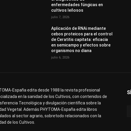
enfermedades fúngicas en
cultivos leñosos
julio 7, 2026
Aplicación de RNAi mediante
cebos proteicos para el control
de Ceratitis capitata: eficacia
en semicampo y efectos sobre
organismos no diana
julio 6, 2026
OMA-España edita desde 1988 la revista profesional
S
cializada en la sanidad de los Cultivos, con contenidos de
sferencia Tecnológica y divulgación científica sobre la
dad Vegetal. Además PHYTOMA-España edita libros
ulados al sector agrario, sobretodo relacionados con la
dad de los Cultivos.