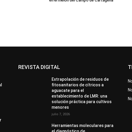
en el melón del Campo de Cartagena
REVISTA DIGITAL
T
Extrapolación de residuos de
No
al
fitosanitarios de cítricos a
No
aguacate para el
establecimiento de LMR: una
N
solución práctica para cultivos
menores
julio 7, 2026
r
Herramientas moleculares para
el diagnóstico de