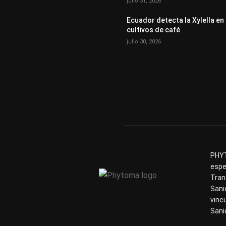
julio 31, 2026
Ecuador detecta la Xylella en
cultivos de café
julio 30, 2026
PHYT
espe
Tran
Sani
vinc
Sani