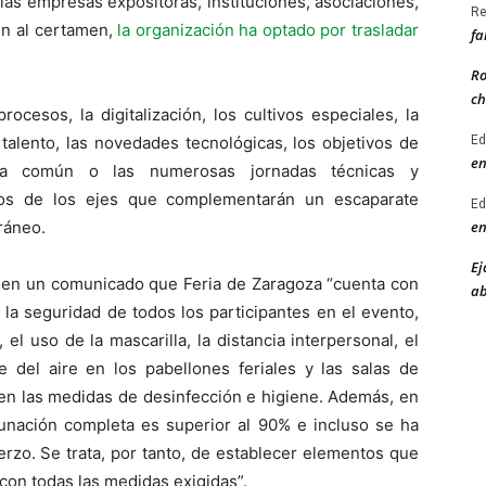
las empresas expositoras, instituciones, asociaciones,
Re
en al certamen,
la organización ha optado por trasladar
fa
Ro
ch
procesos, la digitalización, los cultivos especiales, la
Ed
l talento, las novedades tecnológicas, los objetivos de
en
raria común o las numerosas jornadas técnicas y
nos de los ejes que complementarán un escaparate
Ed
en
ráneo.
Ej
o en un comunicado que Feria de Zaragoza “cuenta con
ab
la seguridad de todos los participantes en el evento,
el uso de la mascarilla, la distancia interpersonal, el
e del aire en los pabellones feriales y las salas de
 en las medidas de desinfección e higiene. Además, en
acunación completa es superior al 90% e incluso se ha
erzo. Se trata, por tanto, de establecer elementos que
on todas las medidas exigidas”.