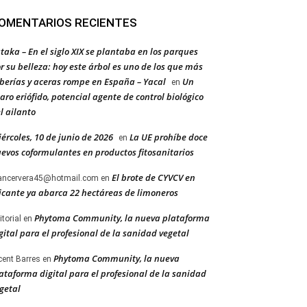
OMENTARIOS RECIENTES
taka – En el siglo XIX se plantaba en los parques
r su belleza: hoy este árbol es uno de los que más
berías y aceras rompe en España – Yacal
Un
en
aro eriófido, potencial agente de control biológico
l ailanto
ércoles, 10 de junio de 2026
La UE prohíbe doce
en
evos coformulantes en productos fitosanitarios
El brote de CYVCV en
ancervera45@hotmail.com
en
icante ya abarca 22 hectáreas de limoneros
Phytoma Community, la nueva plataforma
itorial
en
gital para el profesional de la sanidad vegetal
Phytoma Community, la nueva
cent Barres
en
ataforma digital para el profesional de la sanidad
getal