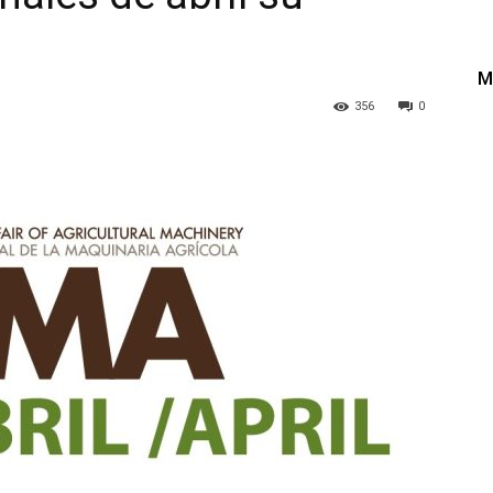
M
356
0