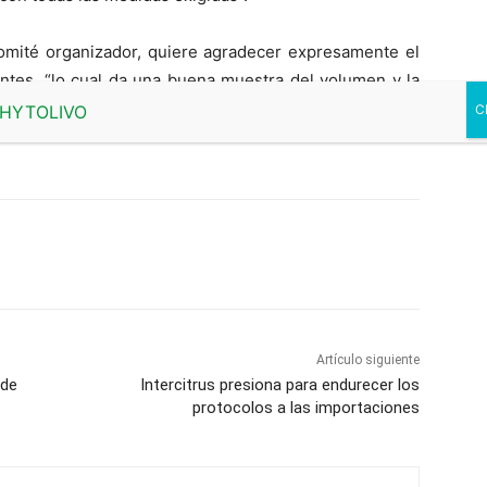
comité organizador, quiere agradecer expresamente el
antes, “lo cual da una buena muestra del volumen y la
den conocerse en el certamen”.
Artículo siguiente
 de
Intercitrus presiona para endurecer los
protocolos a las importaciones