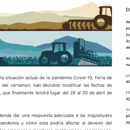
C
Xa
po
tu
ác
de
mi
nu
ju
la situación actual de la pandemia Covid-19, Feria de
Al
r del certamen, han decidido modificar las fechas de
 que finalmente tendrá lugar del 26 al 30 de abril de
Ed
di
Vi
pretende dar una respuesta adecuada a las inquietudes
pl
ve
pandemia y cómo esta podría afectar al devenir del