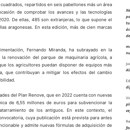
 cuadrados, repartidos en seis pabellones más un área
Xa
a ocasión de comprobar los avances y las tecnologías
po
2020. De ellas, 485 son extranjeras, lo que supone el
tu
ellas aragonesas. En esta edición, más de cien marcas
ác
de
mi
Alimentación, Fernando Miranda, ha subrayado en la
nu
 la renovación del parque de maquinaria agrícola, a
ju
 que los agricultores puedan disponer de equipos más
Al
a, que contribuyan a mitigar los efectos del cambio
bilidad.
Ed
di
dades del Plan Renove, que en 2022 cuenta con nuevas
Vi
ica de 6,55 millones de euros para subvencionar la
pl
tarramiento de los antiguos. En este contexto, el
ve
onvocatoria, cuya publicación está prevista para antes
Re
encionable y admite nuevas fórmulas de adquisición de
fa