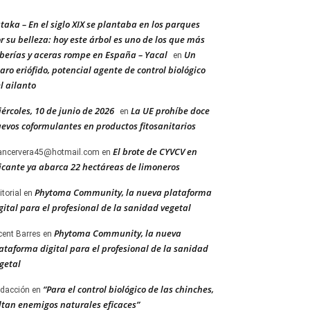
taka – En el siglo XIX se plantaba en los parques
r su belleza: hoy este árbol es uno de los que más
berías y aceras rompe en España – Yacal
Un
en
aro eriófido, potencial agente de control biológico
l ailanto
ércoles, 10 de junio de 2026
La UE prohíbe doce
en
evos coformulantes en productos fitosanitarios
El brote de CYVCV en
ancervera45@hotmail.com
en
icante ya abarca 22 hectáreas de limoneros
Phytoma Community, la nueva plataforma
itorial
en
gital para el profesional de la sanidad vegetal
Phytoma Community, la nueva
cent Barres
en
ataforma digital para el profesional de la sanidad
getal
“Para el control biológico de las chinches,
dacción
en
ltan enemigos naturales eficaces”