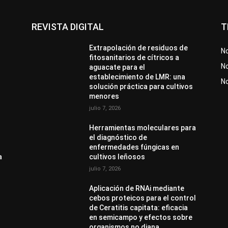
REVISTA DIGITAL
T
Extrapolación de residuos de
No
fitosanitarios de cítricos a
No
aguacate para el
establecimiento de LMR: una
N
solución práctica para cultivos
menores
julio 7, 2026
Herramientas moleculares para
el diagnóstico de
enfermedades fúngicas en
a
cultivos leñosos
julio 7, 2026
Aplicación de RNAi mediante
cebos proteicos para el control
de Ceratitis capitata: eficacia
en semicampo y efectos sobre
organismos no diana