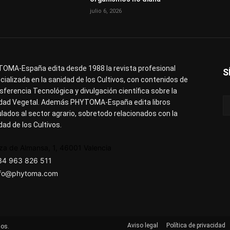
julio 6, 2026
OMA-España edita desde 1988 la revista profesional
S
cializada en la sanidad de los Cultivos, con contenidos de
sferencia Tecnológica y divulgación científica sobre la
dad Vegetal. Además PHYTOMA-España edita libros
ulados al sector agrario, sobretodo relacionados con la
dad de los Cultivos.
za de Almansa, 1, 46001 Valencia
34 963 826 511
nfo@phytoma.com
Aviso legal
Política de privacidad
os.