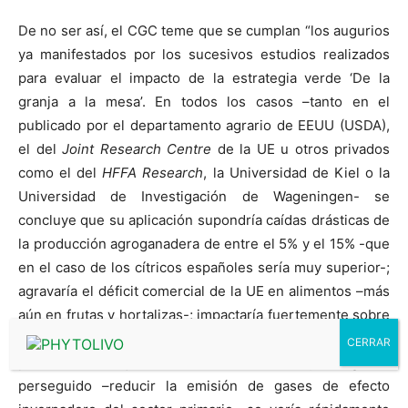
De no ser así, el CGC teme que se cumplan “los augurios
ya manifestados por los sucesivos estudios realizados
para evaluar el impacto de la estrategia verde ‘De la
granja a la mesa’. En todos los casos –tanto en el
publicado por el departamento agrario de EEUU (USDA),
el del
Joint Research Centre
de la UE u otros privados
como el del
HFFA Research
, la Universidad de Kiel o la
Universidad de Investigación de Wageningen- se
concluye que su aplicación supondría caídas drásticas de
la producción agroganadera de entre el 5% y el 15% -que
en el caso de los cítricos españoles sería muy superior-;
agravaría el déficit comercial de la UE en alimentos –más
aún en frutas y hortalizas-; impactaría fuertemente sobre
los precios –que subirían- y sobre las rentas de los
productores –que caerían-… Y el objeto global
perseguido –reducir la emisión de gases de efecto