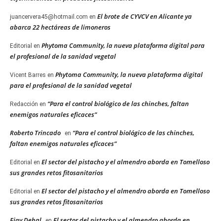
El brote de CYVCV en Alicante ya
juancervera45@hotmail.com
en
abarca 22 hectáreas de limoneros
Phytoma Community, la nueva plataforma digital para
Editorial
en
el profesional de la sanidad vegetal
Phytoma Community, la nueva plataforma digital
Vicent Barres
en
para el profesional de la sanidad vegetal
“Para el control biológico de las chinches, faltan
Redacción
en
enemigos naturales eficaces”
Roberto Trincado
“Para el control biológico de las chinches,
en
faltan enemigos naturales eficaces”
El sector del pistacho y el almendro aborda en Tomelloso
Editorial
en
sus grandes retos fitosanitarios
El sector del pistacho y el almendro aborda en Tomelloso
Editorial
en
sus grandes retos fitosanitarios
Ejay Dehal
El sector del pistacho y el almendro aborda en
en