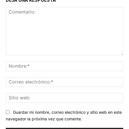
DEJA UNA RESPUESTA
Comentario:
No
Co
ele
Sit
we
Guardar mi nombre, correo electrónico y sitio web en este
navegador la próxima vez que comente.