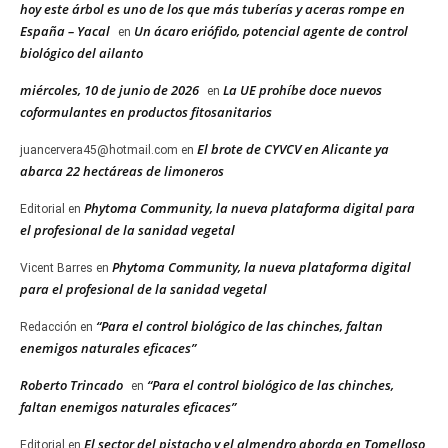
hoy este árbol es uno de los que más tuberías y aceras rompe en
España – Yacal
Un ácaro eriófido, potencial agente de control
en
biológico del ailanto
miércoles, 10 de junio de 2026
La UE prohíbe doce nuevos
en
coformulantes en productos fitosanitarios
El brote de CYVCV en Alicante ya
juancervera45@hotmail.com
en
abarca 22 hectáreas de limoneros
Phytoma Community, la nueva plataforma digital para
Editorial
en
el profesional de la sanidad vegetal
Phytoma Community, la nueva plataforma digital
Vicent Barres
en
para el profesional de la sanidad vegetal
“Para el control biológico de las chinches, faltan
Redacción
en
enemigos naturales eficaces”
Roberto Trincado
“Para el control biológico de las chinches,
en
faltan enemigos naturales eficaces”
El sector del pistacho y el almendro aborda en Tomelloso
Editorial
en