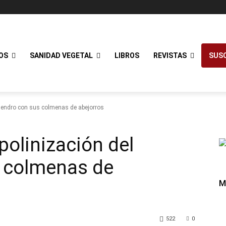
OS
SANIDAD VEGETAL
LIBROS
REVISTAS
SUSC
lmendro con sus colmenas de abejorros
polinización del
 colmenas de
M
522
0