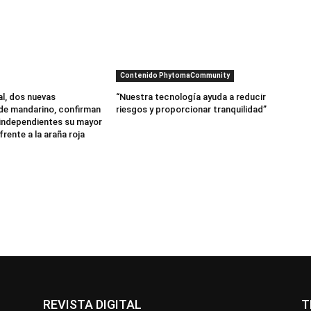
Contenido PhytomaCommunity
al, dos nuevas
“Nuestra tecnología ayuda a reducir
de mandarino, confirman
riesgos y proporcionar tranquilidad”
independientes su mayor
frente a la araña roja
REVISTA DIGITAL
T