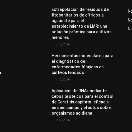
Extrapolación de residuos de
No
fitosanitarios de cítricos a
No
aguacate para el
establecimiento de LMR: una
N
solución práctica para cultivos
menores
julio 7, 2026
Herramientas moleculares para
el diagnóstico de
enfermedades fúngicas en
a
cultivos leñosos
julio 7, 2026
Aplicación de RNAi mediante
cebos proteicos para el control
de Ceratitis capitata: eficacia
en semicampo y efectos sobre
organismos no diana
julio 6, 2026