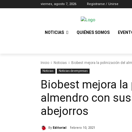
viernes, agosto 7, 2026
Registrarse / Unirse
NOTICIAS
QUIÉNES SOMOS
EVENT
Inicio
Noticias
Biobest mejora la polinización del a
Noticias
Noticias de empresas
Biobest mejora la 
almendro con sus
abejorros
By
Editorial
febrero 10, 2021