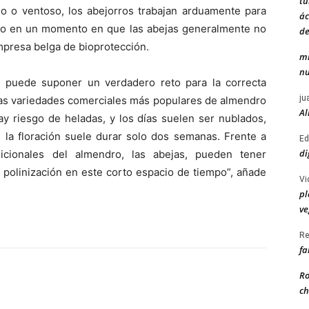
tu
ioso o ventoso, los abejorros trabajan arduamente para
ác
ltivo en un momento en que las abejas generalmente no
de
mpresa belga de bioprotección.
mi
nu
o puede suponer un verdadero reto para la correcta
ju
las variedades comerciales más populares de almendro
Al
y riesgo de heladas, y los días suelen ser nublados,
e la floración suele durar solo dos semanas. Frente a
Ed
di
adicionales del almendro, las abejas, pueden tener
 polinización en este corto espacio de tiempo”, añade
Vi
pl
ve
Re
fa
Ro
ch