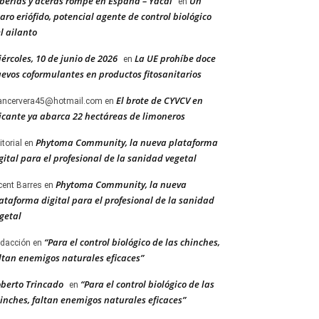
berías y aceras rompe en España – Yacal
Un
en
aro eriófido, potencial agente de control biológico
l ailanto
ércoles, 10 de junio de 2026
La UE prohíbe doce
en
evos coformulantes en productos fitosanitarios
El brote de CYVCV en
ancervera45@hotmail.com
en
icante ya abarca 22 hectáreas de limoneros
Phytoma Community, la nueva plataforma
itorial
en
gital para el profesional de la sanidad vegetal
Phytoma Community, la nueva
cent Barres
en
ataforma digital para el profesional de la sanidad
getal
“Para el control biológico de las chinches,
dacción
en
ltan enemigos naturales eficaces”
berto Trincado
“Para el control biológico de las
en
inches, faltan enemigos naturales eficaces”