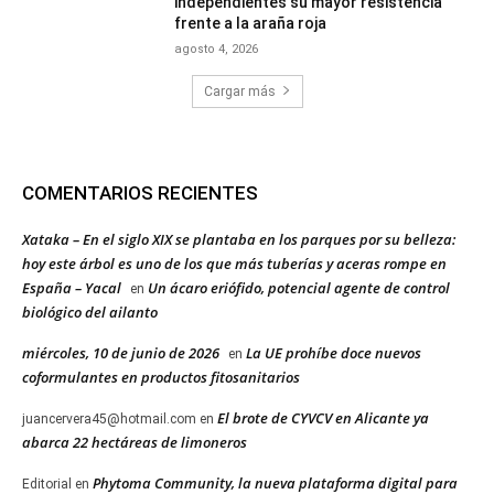
independientes su mayor resistencia
frente a la araña roja
agosto 4, 2026
Cargar más
COMENTARIOS RECIENTES
Xataka – En el siglo XIX se plantaba en los parques por su belleza:
hoy este árbol es uno de los que más tuberías y aceras rompe en
España – Yacal
Un ácaro eriófido, potencial agente de control
en
biológico del ailanto
miércoles, 10 de junio de 2026
La UE prohíbe doce nuevos
en
coformulantes en productos fitosanitarios
El brote de CYVCV en Alicante ya
juancervera45@hotmail.com
en
abarca 22 hectáreas de limoneros
Phytoma Community, la nueva plataforma digital para
Editorial
en