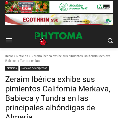
Inicio
Noticias
Zeraim Ibérica exhibe sus pimientos California Merkava,
Babieca y Tundra en las...
Noticias
Noticias de empresas
Zeraim Ibérica exhibe sus
pimientos California Merkava,
Babieca y Tundra en las
principales alhóndigas de
Almería