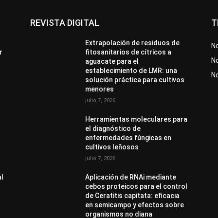
REVISTA DIGITAL
T
Extrapolación de residuos de
No
r
fitosanitarios de cítricos a
No
aguacate para el
establecimiento de LMR: una
N
solución práctica para cultivos
menores
julio 7, 2026
Herramientas moleculares para
el diagnóstico de
enfermedades fúngicas en
cultivos leñosos
julio 7, 2026
al
Aplicación de RNAi mediante
cebos proteicos para el control
de Ceratitis capitata: eficacia
en semicampo y efectos sobre
organismos no diana