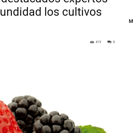
undidad los cultivos
M
419
0