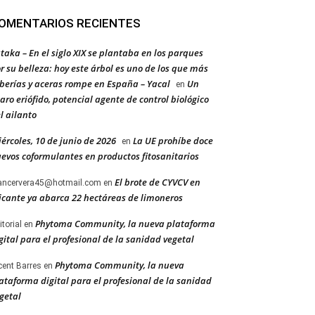
OMENTARIOS RECIENTES
taka – En el siglo XIX se plantaba en los parques
r su belleza: hoy este árbol es uno de los que más
berías y aceras rompe en España – Yacal
Un
en
aro eriófido, potencial agente de control biológico
l ailanto
ércoles, 10 de junio de 2026
La UE prohíbe doce
en
evos coformulantes en productos fitosanitarios
El brote de CYVCV en
ancervera45@hotmail.com
en
icante ya abarca 22 hectáreas de limoneros
Phytoma Community, la nueva plataforma
itorial
en
gital para el profesional de la sanidad vegetal
Phytoma Community, la nueva
cent Barres
en
ataforma digital para el profesional de la sanidad
getal