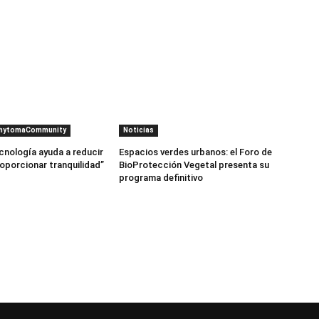
PhytomaCommunity
Noticias
cnología ayuda a reducir
Espacios verdes urbanos: el Foro de
roporcionar tranquilidad”
BioProtección Vegetal presenta su
programa definitivo