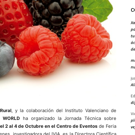
C
Xa
po
tu
ác
de
mi
nu
ju
Al
Ed
di
Rural
, y la colaboración del Instituto Valenciano de
Vi
L WORLD
ha organizado la Jornada Técnica sobre
pl
el 2 al 4 de Octubre en el Centro de Eventos
de Feria
ve
nes, investigadora del IVIA, es la Directora Científica