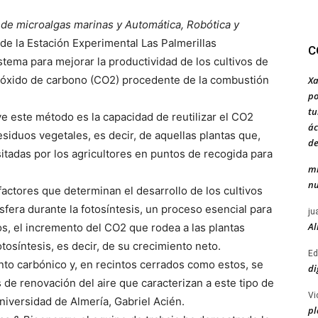
 de microalgas marinas y Automática, Robótica y
de la Estación Experimental Las Palmerillas
C
tema para mejorar la productividad de los cultivos de
dióxido de carbono (CO2) procedente de la combustión
Xa
po
tu
ye este método es la capacidad de reutilizar el CO2
ác
esiduos vegetales, es decir, de aquellas plantas que,
de
itadas por los agricultores en puntos de recogida para
mi
nu
factores que determinan el desarrollo de los cultivos
sfera durante la fotosíntesis, un proceso esencial para
ju
Al
s, el incremento del CO2 que rodea a las plantas
osíntesis, es decir, de su crecimiento neto.
Ed
o carbónico y, en recintos cerrados como estos, se
di
 de renovación del aire que caracterizan a este tipo de
Vi
Universidad de Almería, Gabriel Acién.
pl