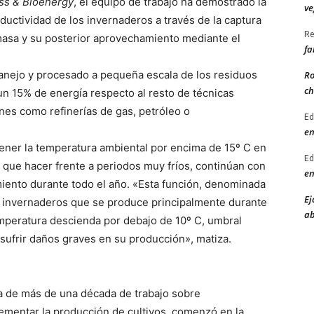
ss & Bioenergy
, el equipo de trabajo ha demostrado la
ve
ductividad de los invernaderos a través de la captura
Re
masa y su posterior aprovechamiento mediante el
fa
nejo y procesado a pequeña escala de los residuos
Ro
ch
un 15% de energía respecto al resto de técnicas
ones como refinerías de gas, petróleo o
Ed
en
ener la temperatura ambiental por encima de 15º C en
Ed
ner que hacer frente a periodos muy fríos, continúan con
en
miento durante todo el año. «Esta función, denominada
Ej
os invernaderos que se produce principalmente durante
ab
emperatura descienda por debajo de 10º C, umbral
sufrir daños graves en su producción», matiza.
a de más de una década de trabajo sobre
ementar la producción de cultivos, comenzó en la