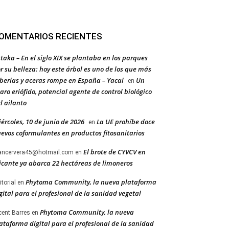
OMENTARIOS RECIENTES
taka – En el siglo XIX se plantaba en los parques
r su belleza: hoy este árbol es uno de los que más
berías y aceras rompe en España – Yacal
Un
en
aro eriófido, potencial agente de control biológico
l ailanto
ércoles, 10 de junio de 2026
La UE prohíbe doce
en
evos coformulantes en productos fitosanitarios
El brote de CYVCV en
ancervera45@hotmail.com
en
icante ya abarca 22 hectáreas de limoneros
Phytoma Community, la nueva plataforma
itorial
en
gital para el profesional de la sanidad vegetal
Phytoma Community, la nueva
cent Barres
en
ataforma digital para el profesional de la sanidad