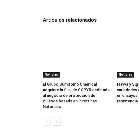
Artículos relacionados
Noticias
Noticias
El Grupo Sumitomo Chemical
Havva y Sig
adquiere la filial de COPYR dedicada
variedades 
al negocio de protección de
en ensayos 
cultivos basada en Piretrinas
resistencia 
Naturales