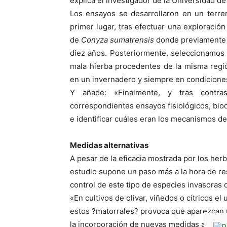
explica el investigador de la Universidad d
Los ensayos se desarrollaron en un terren
primer lugar, tras efectuar una exploració
de
Conyza sumatrensis
donde previamente s
diez años. Posteriormente, seleccionamos
mala hierba procedentes de la misma regi
en un invernadero y siempre en condiciones 
Y añade: «Finalmente, y tras contra
correspondientes ensayos fisiológicos, bio
e identificar cuáles eran los mecanismos de 
Medidas alternativas
A pesar de la eficacia mostrada por los herb
estudio supone un paso más a la hora de resa
control de este tipo de especies invasoras 
«En cultivos de olivar, viñedos o cítricos e
estos ?matorrales? provoca que aparezcan 
la incorporación de nuevas medidas alternat