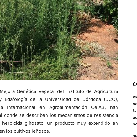
C
ejora Genética Vegetal del Instituto de Agricultura
Xa
 y Edafología de la Universidad de Córdoba (UCO),
po
a Internacional en Agroalimentación CeiA3, han
tu
nal donde se describen los mecanismos de resistencia
ác
 herbicida glifosato, un producto muy extendido en
de
en los cultivos leñosos.
mi