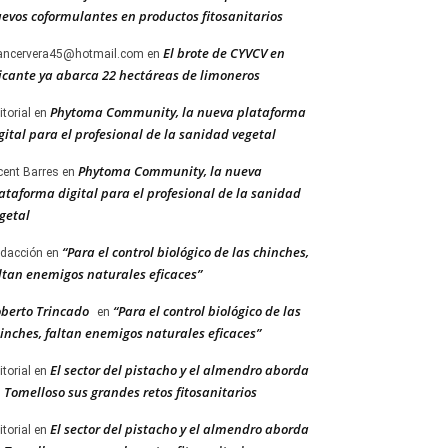
evos coformulantes en productos fitosanitarios
El brote de CYVCV en
ancervera45@hotmail.com
en
icante ya abarca 22 hectáreas de limoneros
Phytoma Community, la nueva plataforma
itorial
en
gital para el profesional de la sanidad vegetal
Phytoma Community, la nueva
cent Barres
en
ataforma digital para el profesional de la sanidad
getal
“Para el control biológico de las chinches,
dacción
en
ltan enemigos naturales eficaces”
berto Trincado
“Para el control biológico de las
en
inches, faltan enemigos naturales eficaces”
El sector del pistacho y el almendro aborda
itorial
en
 Tomelloso sus grandes retos fitosanitarios
El sector del pistacho y el almendro aborda
itorial
en