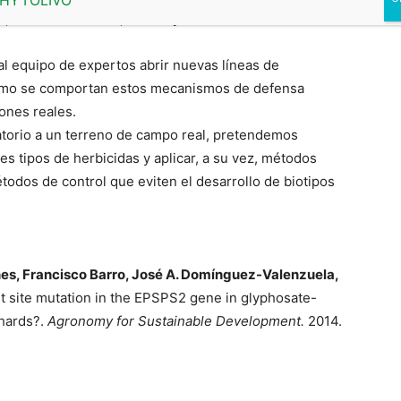
a, en consecuencia, una mayor diversidad del
al equipo de expertos abrir nuevas líneas de
 cómo se comportan estos mecanismos de defensa
iones reales.
atorio a un terreno de campo real, pretendemos
es tipos de herbicidas y aplicar, a su vez, métodos
todos de control que eviten el desarrollo de biotipos
es, Francisco Barro, José A. Domínguez-Valenzuela,
et site mutation in the EPSPS2 gene in glyphosate-
chards?.
Agronomy for Sustainable Development.
2014.