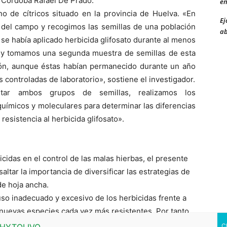
e Córdoba Rafael De Prado.
en
o de cítricos situado en la provincia de Huelva. «En
Ej
n del campo y recogimos las semillas de una población
ab
e había aplicado herbicida glifosato durante al menos
 y tomamos una segunda muestra de semillas de esta
ón, aunque éstas habían permanecido durante un año
controladas de laboratorio», sostiene el investigador.
star ambos grupos de semillas, realizamos los
químicos y moleculares para determinar las diferencias
resistencia al herbicida glifosato».
icidas en el control de las malas hierbas, el presente
ltar la importancia de diversificar las estrategias de
de hoja ancha.
l uso inadecuado y excesivo de los herbicidas frente a
nuevas especies cada vez más resistentes. Por tanto,
ivas contribuiría a evitar una dependencia exclusiva