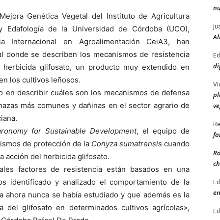
nu
ejora Genética Vegetal del Instituto de Agricultura
ju
 y Edafología de la Universidad de Córdoba (UCO),
Al
a Internacional en Agroalimentación CeiA3, han
nal donde se describen los mecanismos de resistencia
Ed
di
 herbicida glifosato, un producto muy extendido en
en los cultivos leñosos.
Vi
ado en describir cuáles son los mecanismos de defensa
pl
nazas más comunes y dañinas en el sector agrario de
ve
iana.
Re
ronomy for Sustainable Development
, el equipo de
fa
nismos de protección de la
Conyza sumatrensis
cuando
Ro
a acción del herbicida glifosato.
ch
ales factores de resistencia están basados en una
s identificado y analizado el comportamiento de la
Ed
en
ta ahora nunca se había estudiado y que además es la
a del glifosato en determinados cultivos agrícolas»,
Ed