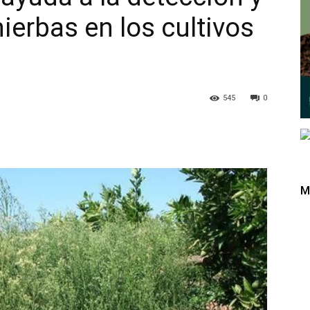
ierbas en los cultivos
545
0
M