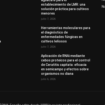
aguacate para el
establecimiento de LMR: una
N
solución práctica para cultivos
menores
julio 7, 2026
Herramientas moleculares para
el diagnóstico de
enfermedades fúngicas en
a
cultivos leñosos
julio 7, 2026
Aplicación de RNAi mediante
cebos proteicos para el control
de Ceratitis capitata: eficacia
en semicampo y efectos sobre
organismos no diana
julio 6, 2026