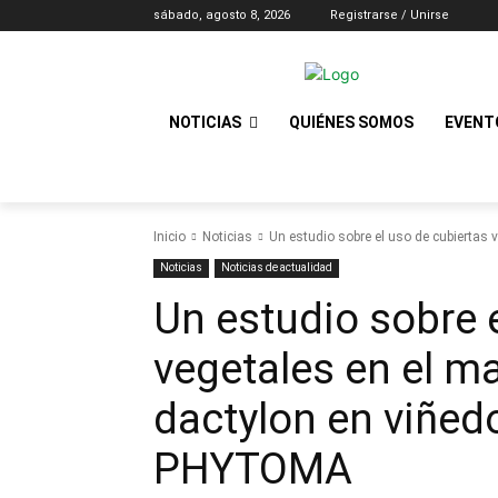
sábado, agosto 8, 2026
Registrarse / Unirse
NOTICIAS
QUIÉNES SOMOS
EVENT
Inicio
Noticias
Un estudio sobre el uso de cubiertas v
Noticias
Noticias de actualidad
Un estudio sobre 
vegetales en el m
dactylon en viñed
PHYTOMA