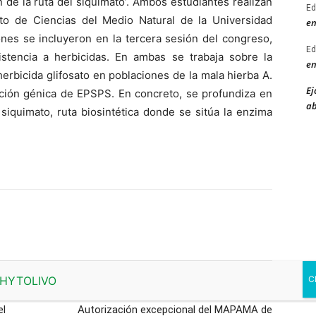
 de la ruta del siquimato’. Ambos estudiantes realizan
Ed
to de Ciencias del Medio Natural de la Universidad
en
nes se incluyeron en la tercera sesión del congreso,
Ed
istencia a herbicidas. En ambas se trabaja sobre la
en
herbicida glifosato en poblaciones de la mala hierba A.
Ej
cación génica de EPSPS. En concreto, se profundiza en
ab
 siquimato, ruta biosintética donde se sitúa la enzima
Artículo siguiente
el
Autorización excepcional del MAPAMA de