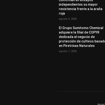
confirman en ensayos
independientes su mayor
resistencia frente a la araña
roja
agosto 4, 2026
El Grupo Sumitomo Chemical
adquiere la filial de COPYR
dedicada al negocio de
protección de cultivos basad
en Piretrinas Naturales
agosto 7, 2026