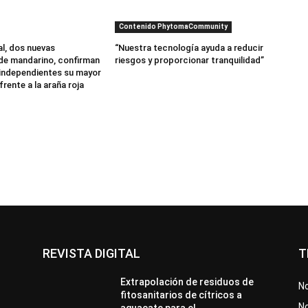
Contenido PhytomaCommunity
al, dos nuevas
“Nuestra tecnología ayuda a reducir
de mandarino, confirman
riesgos y proporcionar tranquilidad”
independientes su mayor
frente a la araña roja
REVISTA DIGITAL
T
Extrapolación de residuos de
No
fitosanitarios de cítricos a
No