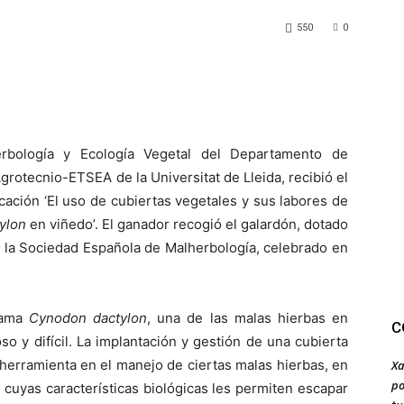
550
0
erbología y Ecología Vegetal del Departamento de
Agrotecnio-ETSEA de la Universitat de Lleida, recibió el
ción ‘El uso de cubiertas vegetales y sus labores de
ylon
en viñedo’. El ganador recogió el galardón, dotado
 la Sociedad Española de Malherbología, celebrado en
grama
Cynodon dactylon
, una de las malas hierbas en
C
o y difícil. La implantación y gestión de una cubierta
 herramienta en el manejo de ciertas malas hierbas, en
Xa
po
 cuyas características biológicas les permiten escapar