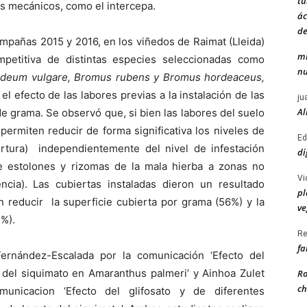
tu
es mecánicos, como el intercepa.
ác
de
campañas 2015 y 2016, en los viñedos de Raimat (Lleida)
mi
petitiva de distintas especies seleccionadas como
nu
rdeum vulgare, Bromus rubens y Bromus hordeaceus,
 el efecto de las labores previas a la instalación de las
ju
Al
de grama. Se observó que, si bien las labores del suelo
permiten reducir de forma significativa los niveles de
Ed
rtura) independientemente del nivel de infestación
di
 de estolones y rizomas de la mala hierba a zonas no
Vi
cia). Las cubiertas instaladas dieron un resultado
pl
n reducir la superficie cubierta por grama (56%) y la
ve
5%).
Re
fa
Fernández-Escalada por la comunicación ‘Efecto del
a del siquimato en Amaranthus palmeri’ y Ainhoa Zulet
Ro
ch
unicacion ‘Efecto del glifosato y de diferentes