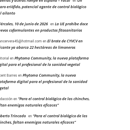
berías y aceras rompe en España – Yacal
Un
en
aro eriófido, potencial agente de control biológico
l ailanto
ércoles, 10 de junio de 2026
La UE prohíbe doce
en
evos coformulantes en productos fitosanitarios
El brote de CYVCV en
ancervera45@hotmail.com
en
icante ya abarca 22 hectáreas de limoneros
Phytoma Community, la nueva plataforma
itorial
en
gital para el profesional de la sanidad vegetal
Phytoma Community, la nueva
cent Barres
en
ataforma digital para el profesional de la sanidad
getal
“Para el control biológico de las chinches,
dacción
en
ltan enemigos naturales eficaces”
berto Trincado
“Para el control biológico de las
en
inches, faltan enemigos naturales eficaces”