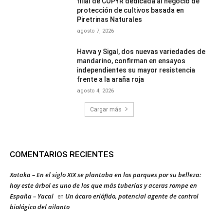
filial de COPYR dedicada al negocio de
protección de cultivos basada en
Piretrinas Naturales
agosto 7, 2026
Havva y Sigal, dos nuevas variedades de
mandarino, confirman en ensayos
independientes su mayor resistencia
frente a la araña roja
agosto 4, 2026
Cargar más
COMENTARIOS RECIENTES
Xataka – En el siglo XIX se plantaba en los parques por su belleza:
hoy este árbol es uno de los que más tuberías y aceras rompe en
España – Yacal
Un ácaro eriófido, potencial agente de control
en
biológico del ailanto