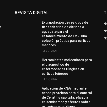
REVISTA DIGITAL
T
Extrapolación de residuos de
No
r
fitosanitarios de cítricos a
No
aguacate para el
establecimiento de LMR: una
N
solución práctica para cultivos
menores
julio 7, 2026
Herramientas moleculares para
el diagnóstico de
enfermedades fúngicas en
cultivos leñosos
julio 7, 2026
Aplicación de RNAi mediante
cebos proteicos para el control
de Ceratitis capitata: eficacia
en semicampo y efectos sobre
organismos no diana