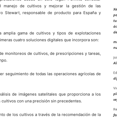
el manejo de cultivos y mejorar la gestión de las
Xa
dro Stewart, responsable de producto para España y
po
tu
ác
de
la amplia gama de cultivos y tipos de explotaciones
rimeras cuatro soluciones digitales que incorpora son:
mi
nu
n de monitoreos de cultivos, de prescripciones y tareas,
ju
mpo.
Al
Ed
cer seguimiento de todas las operaciones agrícolas de
di
Vi
pl
nálisis de imágenes satelitales que proporciona a los
ve
s cultivos con una precisión sin precedentes.
Re
to de los cultivos a través de la recomendación de la
fa