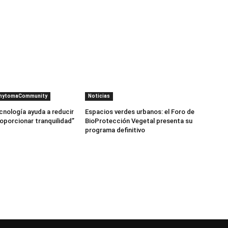
PhytomaCommunity
Noticias
cnología ayuda a reducir
Espacios verdes urbanos: el Foro de
roporcionar tranquilidad”
BioProtección Vegetal presenta su
programa definitivo