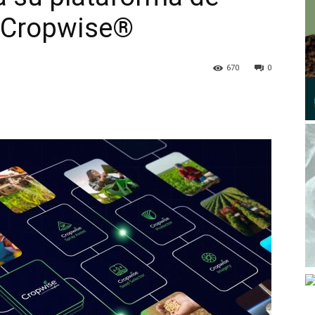
al Cropwise®
670
0