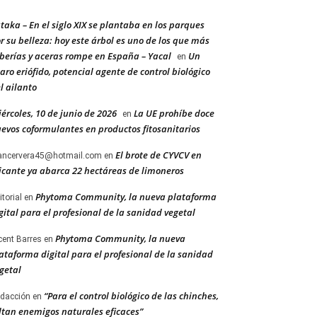
taka – En el siglo XIX se plantaba en los parques
r su belleza: hoy este árbol es uno de los que más
berías y aceras rompe en España – Yacal
Un
en
aro eriófido, potencial agente de control biológico
l ailanto
ércoles, 10 de junio de 2026
La UE prohíbe doce
en
evos coformulantes en productos fitosanitarios
El brote de CYVCV en
ancervera45@hotmail.com
en
icante ya abarca 22 hectáreas de limoneros
Phytoma Community, la nueva plataforma
itorial
en
gital para el profesional de la sanidad vegetal
Phytoma Community, la nueva
cent Barres
en
ataforma digital para el profesional de la sanidad
getal
“Para el control biológico de las chinches,
dacción
en
ltan enemigos naturales eficaces”