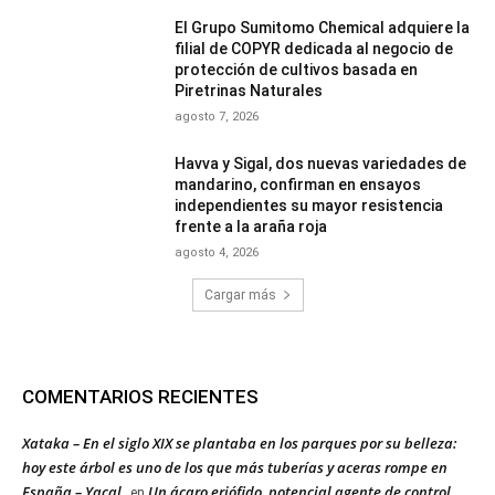
El Grupo Sumitomo Chemical adquiere la
filial de COPYR dedicada al negocio de
protección de cultivos basada en
Piretrinas Naturales
agosto 7, 2026
Havva y Sigal, dos nuevas variedades de
mandarino, confirman en ensayos
independientes su mayor resistencia
frente a la araña roja
agosto 4, 2026
Cargar más
COMENTARIOS RECIENTES
Xataka – En el siglo XIX se plantaba en los parques por su belleza:
hoy este árbol es uno de los que más tuberías y aceras rompe en
España – Yacal
Un ácaro eriófido, potencial agente de control
en