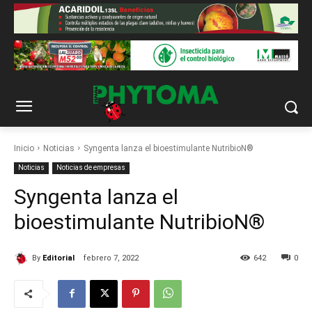
Inicio
Noticias
Syngenta lanza el bioestimulante NutribioN®
Noticias
Noticias de empresas
Syngenta lanza el
bioestimulante NutribioN®
By
Editorial
febrero 7, 2022
642
0