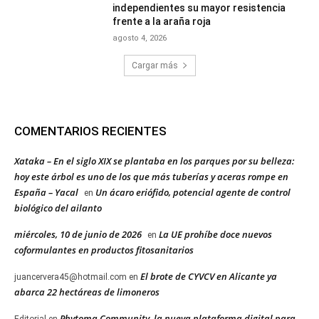
independientes su mayor resistencia
frente a la araña roja
agosto 4, 2026
Cargar más
COMENTARIOS RECIENTES
Xataka – En el siglo XIX se plantaba en los parques por su belleza:
hoy este árbol es uno de los que más tuberías y aceras rompe en
España – Yacal
Un ácaro eriófido, potencial agente de control
en
biológico del ailanto
miércoles, 10 de junio de 2026
La UE prohíbe doce nuevos
en
coformulantes en productos fitosanitarios
El brote de CYVCV en Alicante ya
juancervera45@hotmail.com
en
abarca 22 hectáreas de limoneros
Phytoma Community, la nueva plataforma digital para