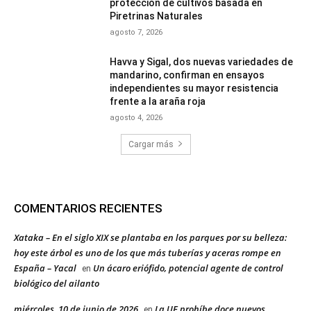
protección de cultivos basada en
Piretrinas Naturales
agosto 7, 2026
Havva y Sigal, dos nuevas variedades de
mandarino, confirman en ensayos
independientes su mayor resistencia
frente a la araña roja
agosto 4, 2026
Cargar más
COMENTARIOS RECIENTES
Xataka – En el siglo XIX se plantaba en los parques por su belleza:
hoy este árbol es uno de los que más tuberías y aceras rompe en
España – Yacal
Un ácaro eriófido, potencial agente de control
en
biológico del ailanto
miércoles, 10 de junio de 2026
La UE prohíbe doce nuevos
en