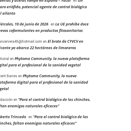
berías y aceras rompe en España – Yacal
Un
en
aro eriófido, potencial agente de control biológico
l ailanto
ércoles, 10 de junio de 2026
La UE prohíbe doce
en
evos coformulantes en productos fitosanitarios
El brote de CYVCV en
ancervera45@hotmail.com
en
icante ya abarca 22 hectáreas de limoneros
Phytoma Community, la nueva plataforma
itorial
en
gital para el profesional de la sanidad vegetal
Phytoma Community, la nueva
cent Barres
en
ataforma digital para el profesional de la sanidad
getal
“Para el control biológico de las chinches,
dacción
en
ltan enemigos naturales eficaces”
berto Trincado
“Para el control biológico de las
en
inches, faltan enemigos naturales eficaces”