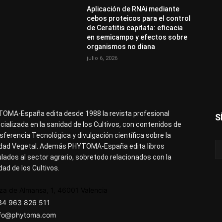
Aplicación de RNAi mediante
cebos proteicos para el control
de Ceratitis capitata: eficacia
en semicampo y efectos sobre
organismos no diana
julio 6, 2026
OMA-España edita desde 1988 la revista profesional
S
cializada en la sanidad de los Cultivos, con contenidos de
sferencia Tecnológica y divulgación científica sobre la
dad Vegetal. Además PHYTOMA-España edita libros
ulados al sector agrario, sobretodo relacionados con la
dad de los Cultivos.
za de Almansa, 1, 46001 Valencia
34 963 826 511
nfo@phytoma.com