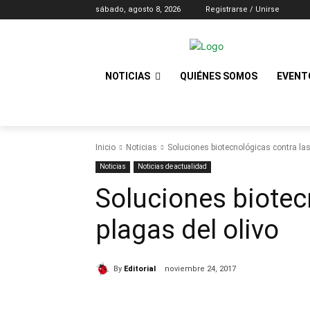
sábado, agosto 8, 2026
Registrarse / Unirse
NOTICIAS
QUIÉNES SOMOS
EVENT
Inicio
Noticias
Soluciones biotecnológicas contra las
Noticias
Noticias de actualidad
Soluciones biotec
plagas del olivo
By
Editorial
noviembre 24, 2017
Cuota