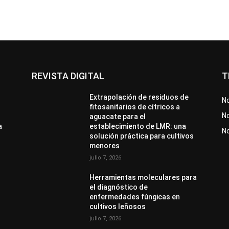
REVISTA DIGITAL
T
Extrapolación de residuos de
No
fitosanitarios de cítricos a
No
aguacate para el
a
establecimiento de LMR: una
N
solución práctica para cultivos
menores
julio 7, 2026
Herramientas moleculares para
el diagnóstico de
enfermedades fúngicas en
cultivos leñosos
julio 7, 2026