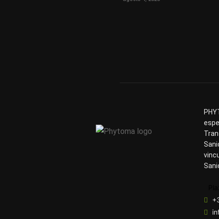
PHYT
espe
Tran
Sani
vinc
Sani
Pla
+
i