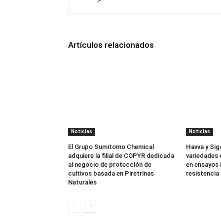
Artículos relacionados
Noticias
Noticias
El Grupo Sumitomo Chemical
Havva y Sig
adquiere la filial de COPYR dedicada
variedades 
al negocio de protección de
en ensayos 
cultivos basada en Piretrinas
resistencia 
Naturales