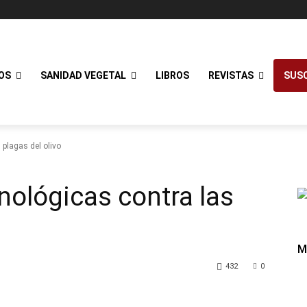
OS
SANIDAD VEGETAL
LIBROS
REVISTAS
SUSC
 plagas del olivo
nológicas contra las
M
432
0