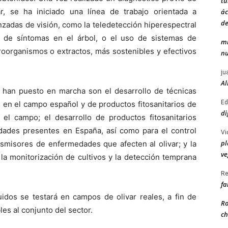
tu
, se ha iniciado una línea de trabajo orientada a
ác
de
anzadas de visión, como la teledetección hiperespectral
na de síntomas en el árbol, o el uso de sistemas de
mi
croorganismos o extractos, más sostenibles y efectivos
nu
ju
Al
e han puesto en marcha son el desarrollo de técnicas
Ed
 en el campo español y de productos fitosanitarios de
di
 el campo; el desarrollo de productos fitosanitarios
edades presentes en España, así como para el control
Vi
pl
nsmisores de enfermedades que afecten al olivar; y la
ve
la monitorización de cultivos y la detección temprana
Re
fa
uidos se testará en campos de olivar reales, a fin de
Ro
les al conjunto del sector.
ch