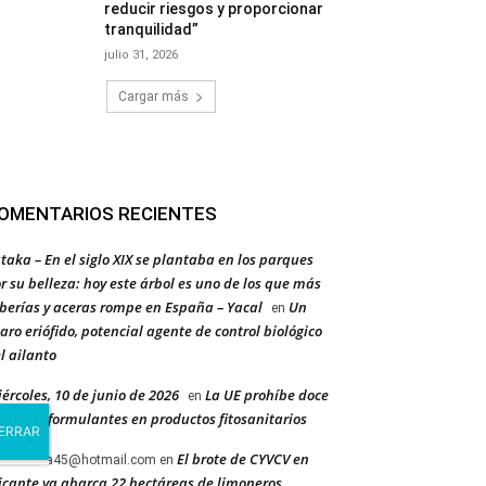
reducir riesgos y proporcionar
tranquilidad”
julio 31, 2026
Cargar más
OMENTARIOS RECIENTES
taka – En el siglo XIX se plantaba en los parques
r su belleza: hoy este árbol es uno de los que más
berías y aceras rompe en España – Yacal
Un
en
aro eriófido, potencial agente de control biológico
l ailanto
ércoles, 10 de junio de 2026
La UE prohíbe doce
en
evos coformulantes en productos fitosanitarios
El brote de CYVCV en
ancervera45@hotmail.com
en
icante ya abarca 22 hectáreas de limoneros