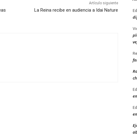
Artículo siguiente
eas
La Reina recibe en audiencia a Idai Nature
Ed
di
Vi
pl
ve
Re
fa
Ro
ch
Ed
en
Ed
en
Ej
ab