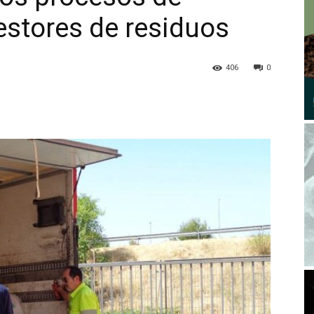
estores de residuos
406
0