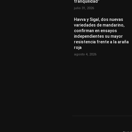
tranquilidad”
julio 31, 2026
Havva y Sigal, dos nuevas
variedades de mandarino,
confirman en ensayos
independientes su mayor
resistencia frente a la araña
roja
agosto 4, 2026