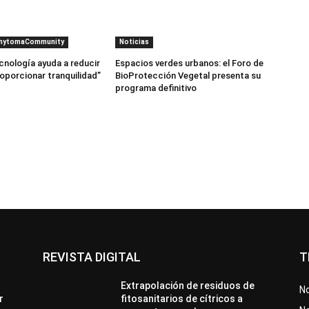
PhytomaCommunity
Noticias
cnología ayuda a reducir
Espacios verdes urbanos: el Foro de
roporcionar tranquilidad”
BioProtección Vegetal presenta su
programa definitivo
REVISTA DIGITAL
T
Extrapolación de residuos de
No
r
fitosanitarios de cítricos a