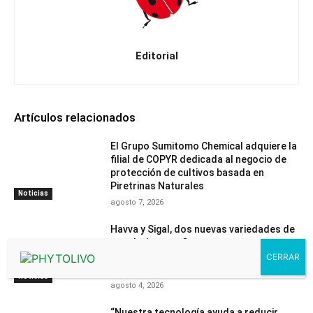
Editorial
Artículos relacionados
El Grupo Sumitomo Chemical adquiere la
filial de COPYR dedicada al negocio de
protección de cultivos basada en
Piretrinas Naturales
Noticias
agosto 7, 2026
Havva y Sigal, dos nuevas variedades de
mandarino, confirman en ensayos
independientes su mayor resistencia
frente a la araña roja
Noticias
agosto 4, 2026
“Nuestra tecnología ayuda a reducir