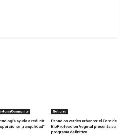
PhytomaCommunity
Noticias
cnología ayuda a reducir
Espacios verdes urbanos: el Foro de
roporcionar tranquilidad”
BioProtección Vegetal presenta su
programa definitivo