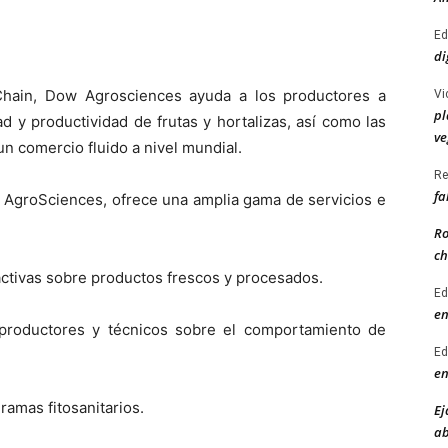
Ed
di
Chain, Dow Agrosciences ayuda a los productores a
Vi
pl
d y productividad de frutas y hortalizas, así como las
ve
n comercio fluido a nivel mundial.
Re
fa
ow AgroSciences, ofrece una amplia gama de servicios e
Ro
ch
ctivas sobre productos frescos y procesados.
Ed
en
a productores y técnicos sobre el comportamiento de
Ed
en
amas fitosanitarios.
Ej
ab