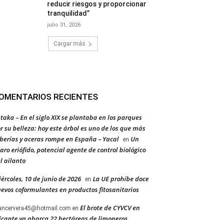
reducir riesgos y proporcionar
tranquilidad”
julio 31, 2026
Cargar más
OMENTARIOS RECIENTES
taka – En el siglo XIX se plantaba en los parques
r su belleza: hoy este árbol es uno de los que más
berías y aceras rompe en España – Yacal
Un
en
aro eriófido, potencial agente de control biológico
l ailanto
ércoles, 10 de junio de 2026
La UE prohíbe doce
en
evos coformulantes en productos fitosanitarios
El brote de CYVCV en
ancervera45@hotmail.com
en
icante ya abarca 22 hectáreas de limoneros