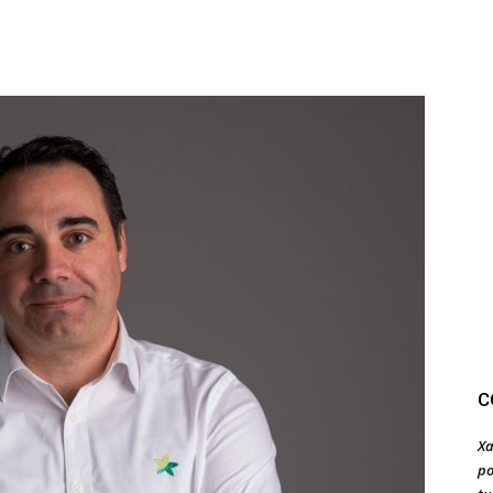
C
Xa
po