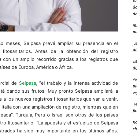
tu
ác
de
mi
nu
nco meses, Seipasa prevé ampliar su presencia en el
ju
Al
fitosanitarios. Antes de la obtención del registro
ba con un amplio recorrido gracias a los registros que
Ed
aíses de Europa, América o África.
di
Vi
rcial de
Seipasa
, “el trabajo y la intensa actividad de
pl
stá dando sus frutos. Muy pronto Seipasa ampliará la
ve
 a los nuevos registros fitosanitarios que van a venir.
Re
Italia con una ampliación de registro, mientras que en
fa
eada”. Turquía, Perú o Israel son otros de los países
Ro
o fitosanitario. “La apuesta y el esfuerzo de Seipasa
ch
trados ha sido muy importante en los últimos años.