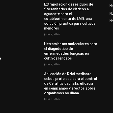
Extrapolación de residuos de
No
fitosanitarios de cítricos a
No
aguacate para el
establecimiento de LMR: una
N
solución práctica para cultivos
menores
julio 7, 2026
Herramientas moleculares para
el diagnóstico de
enfermedades fúngicas en
a
cultivos leñosos
julio 7, 2026
Aplicación de RNAi mediante
cebos proteicos para el control
de Ceratitis capitata: eficacia
en semicampo y efectos sobre
organismos no diana
julio 6, 2026