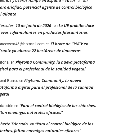
berías y aceras rompe en España – Yacal
Un
en
aro eriófido, potencial agente de control biológico
l ailanto
ércoles, 10 de junio de 2026
La UE prohíbe doce
en
evos coformulantes en productos fitosanitarios
El brote de CYVCV en
ancervera45@hotmail.com
en
icante ya abarca 22 hectáreas de limoneros
Phytoma Community, la nueva plataforma
itorial
en
gital para el profesional de la sanidad vegetal
Phytoma Community, la nueva
cent Barres
en
ataforma digital para el profesional de la sanidad
getal
“Para el control biológico de las chinches,
dacción
en
ltan enemigos naturales eficaces”
berto Trincado
“Para el control biológico de las
en
inches, faltan enemigos naturales eficaces”