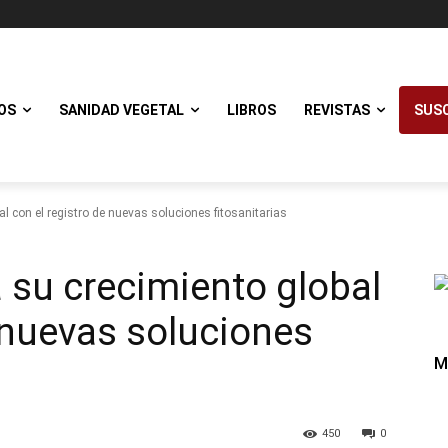
OS
SANIDAD VEGETAL
LIBROS
REVISTAS
SUSC
l con el registro de nuevas soluciones fitosanitarias
 su crecimiento global
e nuevas soluciones
M
450
0