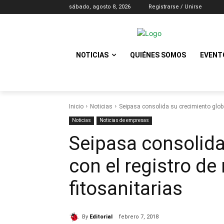
sábado, agosto 8, 2026
Registrarse / Unirse
NOTICIAS
QUIÉNES SOMOS
EVENT
Inicio
Noticias
Seipasa consolida su crecimiento globa
Noticias
Noticias de empresas
Seipasa consolida
con el registro d
fitosanitarias
By
Editorial
febrero 7, 2018