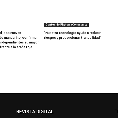
Contenido PhytomaCommunity
al, dos nuevas
“Nuestra tecnología ayuda a reducir
de mandarino, confirman
riesgos y proporcionar tranquilidad”
independientes su mayor
frente a la araña roja
REVISTA DIGITAL
T