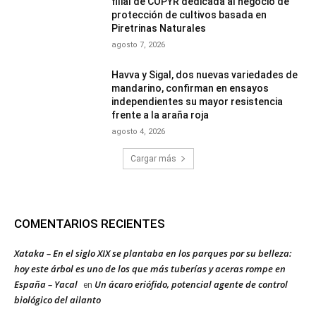
filial de COPYR dedicada al negocio de
protección de cultivos basada en
Piretrinas Naturales
agosto 7, 2026
Havva y Sigal, dos nuevas variedades de
mandarino, confirman en ensayos
independientes su mayor resistencia
frente a la araña roja
agosto 4, 2026
Cargar más
COMENTARIOS RECIENTES
Xataka – En el siglo XIX se plantaba en los parques por su belleza:
hoy este árbol es uno de los que más tuberías y aceras rompe en
España – Yacal
Un ácaro eriófido, potencial agente de control
en
biológico del ailanto