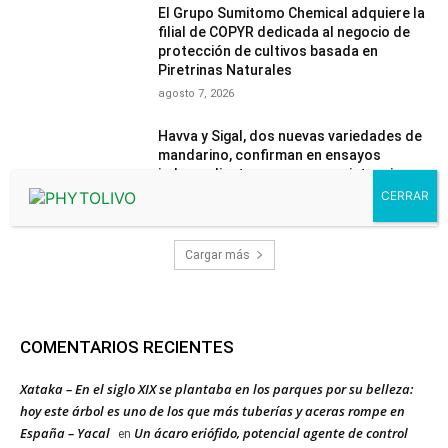
El Grupo Sumitomo Chemical adquiere la
filial de COPYR dedicada al negocio de
protección de cultivos basada en
Piretrinas Naturales
agosto 7, 2026
Havva y Sigal, dos nuevas variedades de
mandarino, confirman en ensayos
independientes su mayor resistencia
frente a la araña roja
agosto 4, 2026
Cargar más
COMENTARIOS RECIENTES
Xataka – En el siglo XIX se plantaba en los parques por su belleza:
hoy este árbol es uno de los que más tuberías y aceras rompe en
España – Yacal
Un ácaro eriófido, potencial agente de control
en