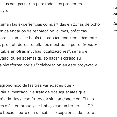
uelas compartieron para todos los presentes
Ed
ayo.
en
Ej
 suman las experiencias compartidas en zonas de ocho
ab
on calendarios de recolección, climas, prácticas
ispares. Nunca se había testado tan concienzudamente
os prometedores resultados mostrados por el
breeder
stable en otras muchas localizaciones”, señaló el
 Cano, quien además quiso hacer expreso su
a plataforma por su “colaboración en este proyecto y
agronómico de las tres variedades que -
rán al mercado. Se trata de dos aguacates que
ña de Hass, con frutos de similar condición. El uno -
 es más temprano y se trabaja con un tercero -UCR
olo bocado’ pero con un sabor excepcional, de interés