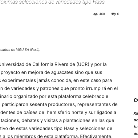
óximas selecciones de variedades tipo Hass
460
0
ocados de VIRU SA (Perú).
iversidad de California Riverside (UCR) y por la
 proyecto en mejora de aguacates sino que sus
s experimentales jamás conocida, en este caso para
ón de variedades y patrones que pronto irrumpirá en el
inario organizado por esta plataforma celebrado el
C
él participaron sesenta productores, representantes de
dentes de países del hemisferio norte y sur ligados a
Xa
po
taciones, debates y visitas a plantaciones en las que
tu
tivo de estas variedades tipo Hass y selecciones de
ác
s a los miembros de esta plataforma. Efectivamente,