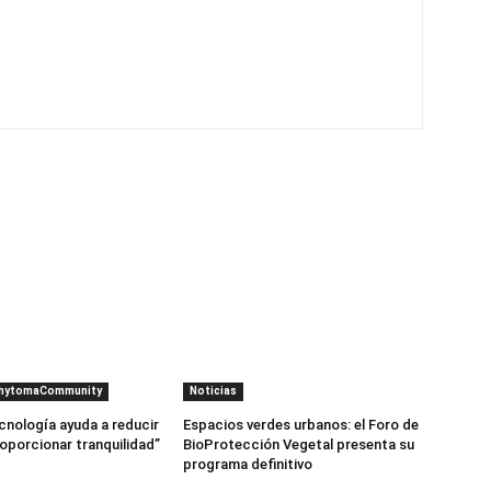
PhytomaCommunity
Noticias
cnología ayuda a reducir
Espacios verdes urbanos: el Foro de
roporcionar tranquilidad”
BioProtección Vegetal presenta su
programa definitivo