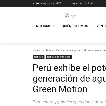
viernes, agosto 7, 2026
Registrarse / Unirse
NOTICIAS
QUIÉNES SOMOS
EVENT
Inicio
Noticias
Perú exhibe el potencial de la nueva g
Noticias
Noticias de empresas
Perú exhibe el pot
generación de agu
Green Motion
Productores, grandes operadores de subt