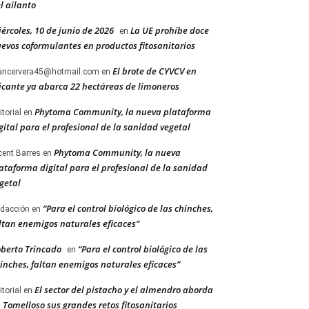
l ailanto
ércoles, 10 de junio de 2026
La UE prohíbe doce
en
evos coformulantes en productos fitosanitarios
El brote de CYVCV en
ancervera45@hotmail.com
en
icante ya abarca 22 hectáreas de limoneros
Phytoma Community, la nueva plataforma
itorial
en
gital para el profesional de la sanidad vegetal
Phytoma Community, la nueva
cent Barres
en
ataforma digital para el profesional de la sanidad
getal
“Para el control biológico de las chinches,
dacción
en
ltan enemigos naturales eficaces”
berto Trincado
“Para el control biológico de las
en
inches, faltan enemigos naturales eficaces”
El sector del pistacho y el almendro aborda
itorial
en
 Tomelloso sus grandes retos fitosanitarios