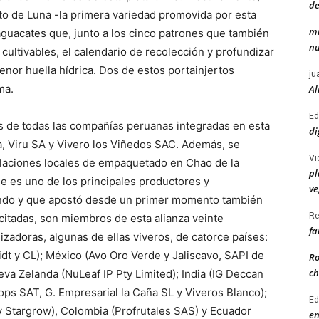
de
to de Luna -la primera variedad promovida por esta
mi
aguacates que, junto a los cinco patrones que también
nu
cultivables, el calendario de recolección y profundizar
nor huella hídrica. Dos de estos portainjertos
ju
ma.
Al
Ed
s de todas las compañías peruanas integradas en esta
di
a, Viru SA y Vivero los Viñedos SAC. Además, se
Vi
alaciones locales de empaquetado en Chao de la
pl
ue es uno de los principales productores y
ve
undo y que apostó desde un primer momento también
Re
 citadas, son miembros de esta alianza veinte
fa
zadoras, algunas de ellas viveros, de catorce países:
dt y CL); México (Avo Oro Verde y Jaliscavo, SAPI de
Ro
ch
eva Zelanda (NuLeaf IP Pty Limited); India (IG Deccan
rops SAT, G. Empresarial la Caña SL y Viveros Blanco);
Ed
y Stargrow), Colombia (Profrutales SAS) y Ecuador
en