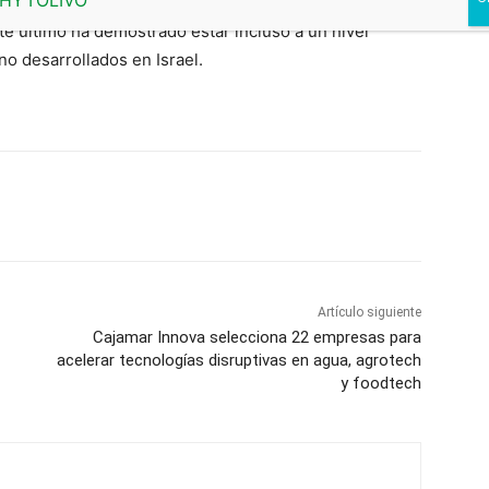
y según los últimos datos de la UCR dados a conocer,
este último ha demostrado estar incluso a un nivel
no desarrollados en Israel.
Artículo siguiente
Cajamar Innova selecciona 22 empresas para
acelerar tecnologías disruptivas en agua, agrotech
y foodtech