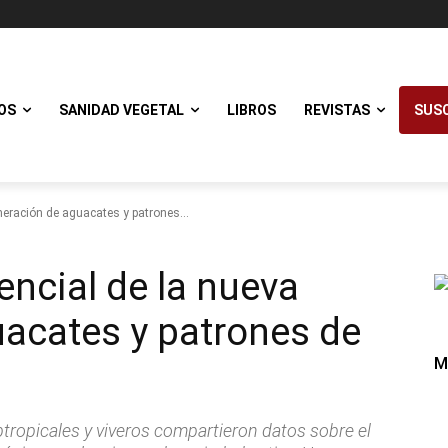
OS
SANIDAD VEGETAL
LIBROS
REVISTAS
SUSC
eneración de aguacates y patrones...
encial de la nueva
acates y patrones de
M
ropicales y viveros compartieron datos sobre el