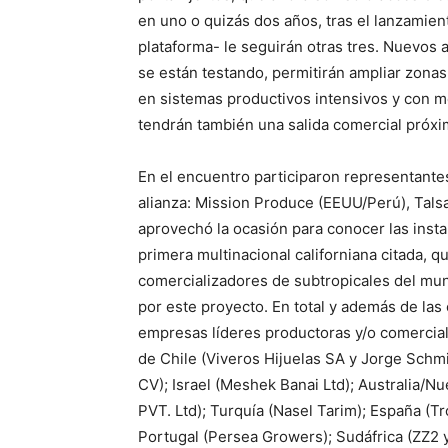
en uno o quizás dos años, tras el lanzamien
plataforma- le seguirán otras tres. Nuevos 
se están testando, permitirán ampliar zonas 
en sistemas productivos intensivos y con me
tendrán también una salida comercial próxi
En el encuentro participaron representante
alianza: Mission Produce (EEUU/Perú), Tals
aprovechó la ocasión para conocer las inst
primera multinacional californiana citada, q
comercializadores de subtropicales del m
por este proyecto. En total y además de las
empresas líderes productoras y/o comerciali
de Chile (Viveros Hijuelas SA y Jorge Schmi
CV); Israel (Meshek Banai Ltd); Australia/Nu
PVT. Ltd); Turquía (Nasel Tarim); España (T
Portugal (Persea Growers); Sudáfrica (ZZ2 