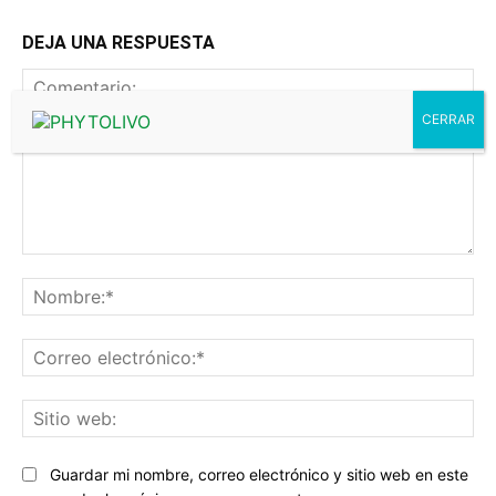
DEJA UNA RESPUESTA
Comentario:
No
Co
ele
Sit
we
Guardar mi nombre, correo electrónico y sitio web en este