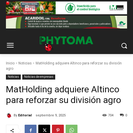
Inicio
Noticias
MatHolding adquiere Altinco para reforzar su división
agro
Noticias
Noticias de empresas
MatHolding adquiere Altinco
para reforzar su división agro
By
Editorial
septiembre 9, 2025
704
0