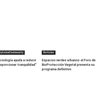
PhytomaCommunity
Noticias
cnología ayuda a reducir
Espacios verdes urbanos: el Foro de
roporcionar tranquilidad”
BioProtección Vegetal presenta su
programa definitivo