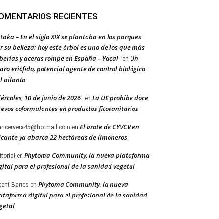
OMENTARIOS RECIENTES
taka – En el siglo XIX se plantaba en los parques
r su belleza: hoy este árbol es uno de los que más
berías y aceras rompe en España – Yacal
Un
en
aro eriófido, potencial agente de control biológico
l ailanto
ércoles, 10 de junio de 2026
La UE prohíbe doce
en
evos coformulantes en productos fitosanitarios
El brote de CYVCV en
ancervera45@hotmail.com
en
icante ya abarca 22 hectáreas de limoneros
Phytoma Community, la nueva plataforma
itorial
en
gital para el profesional de la sanidad vegetal
Phytoma Community, la nueva
cent Barres
en
ataforma digital para el profesional de la sanidad
getal