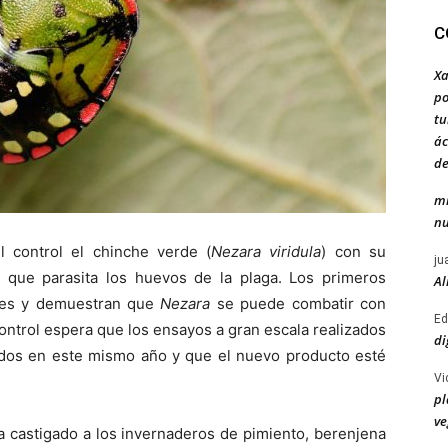
C
Xa
po
tu
ác
de
mi
nu
 control el chinche verde (
Nezara viridula
) con su
ju
 que parasita los huevos de la plaga. Los primeros
Al
res y demuestran que
Nezara
se puede combatir con
Ed
ontrol espera que los ensayos a gran escala realizados
di
tados en este mismo año y que el nuevo producto esté
Vi
pl
ve
 castigado a los invernaderos de pimiento, berenjena