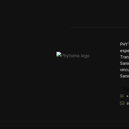
PHYT
espe
Tran
Sani
vinc
Sani
Pla
+
i