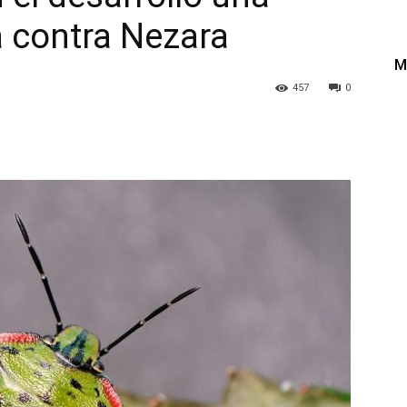
a contra Nezara
M
457
0