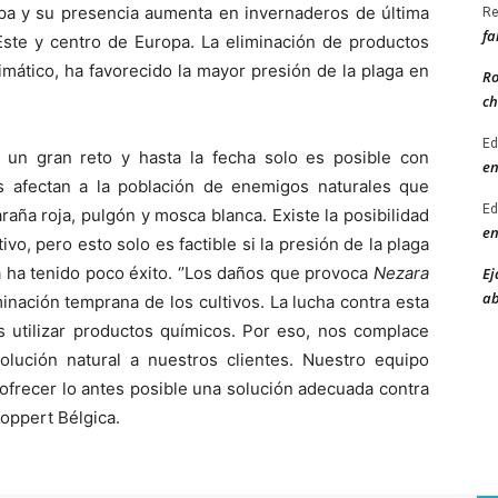
opa y su presencia aumenta en invernaderos de última
Re
fa
 Este y centro de Europa. La eliminación de productos
mático, ha favorecido la mayor presión de la plaga en
Ro
ch
Ed
 un gran reto y hasta la fecha solo es posible con
en
s afectan a la población de enemigos naturales que
Ed
raña roja, pulgón y mosca blanca. Existe la posibilidad
en
tivo, pero esto solo es factible si la presión de la plaga
ca ha tenido poco éxito. ‘’Los daños que provoca
Nezara
Ej
ab
nación temprana de los cultivos. La lucha contra esta
s utilizar productos químicos. Por eso, nos complace
lución natural a nuestros clientes. Nuestro equipo
 ofrecer lo antes posible una solución adecuada contra
Koppert Bélgica.