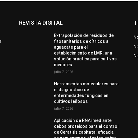
REVISTA DIGITAL
T
Extrapolación de residuos de
No
r
fitosanitarios de cítricos a
No
aguacate para el
establecimiento de LMR: una
N
solución práctica para cultivos
menores
julio 7, 2026
Herramientas moleculares para
el diagnóstico de
enfermedades fúngicas en
cultivos leñosos
julio 7, 2026
Aplicación de RNAi mediante
cebos proteicos para el control
de Ceratitis capitata: eficacia
en semicampo y efectos sobre