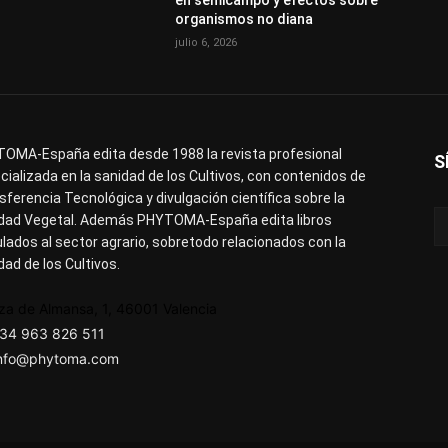
organismos no diana
julio 6, 2026
OMA-España edita desde 1988 la revista profesional
S
cializada en la sanidad de los Cultivos, con contenidos de
sferencia Tecnológica y divulgación científica sobre la
dad Vegetal. Además PHYTOMA-España edita libros
ulados al sector agrario, sobretodo relacionados con la
dad de los Cultivos.
za de Almansa, 1, 46001 Valencia
34 963 826 511
nfo@phytoma.com