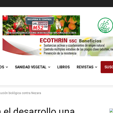
OS
SANIDAD VEGETAL
LIBROS
REVISTAS
SUSC
olución biológica contra Nezara
 el desarrollo una