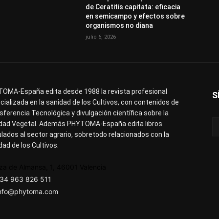
de Ceratitis capitata: eficacia
en semicampo y efectos sobre
organismos no diana
julio 6, 2026
OMA-España edita desde 1988 la revista profesional
S
cializada en la sanidad de los Cultivos, con contenidos de
sferencia Tecnológica y divulgación científica sobre la
dad Vegetal. Además PHYTOMA-España edita libros
ulados al sector agrario, sobretodo relacionados con la
dad de los Cultivos.
za de Almansa, 1, 46001 Valencia
34 963 826 511
nfo@phytoma.com