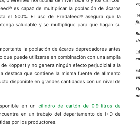
sa, diferentes hortícolas de invernadero y los cítricos.
ve
ed® es capaz de multiplicar la población de ácaros
Re
sta el 500%. El uso de Predafeed® asegura que la
fa
tenga saludable y se multiplique para que hagan su
Ro
ch
portante la población de ácaros depredadores antes
Ed
to que puede utilizarse en combinación con una amplia
en
e Koppert y no genera ningún efecto perjudicial a la
Ed
sa destaca que contiene la misma fuente de alimento
en
ducto disponible en grandes cantidades con un nivel de
Ej
ab
isponible en un
cilindro de cartón de 0,9 litros de
ncuentra en un trabajo del departamento de I+D de
tidas por los productores.