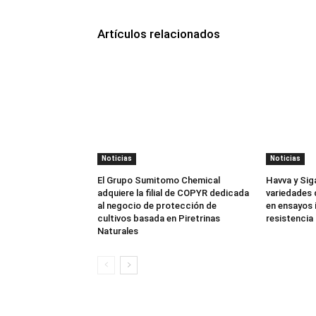
Artículos relacionados
Noticias
Noticias
El Grupo Sumitomo Chemical
Havva y Sig
adquiere la filial de COPYR dedicada
variedades 
al negocio de protección de
en ensayos 
cultivos basada en Piretrinas
resistencia 
Naturales