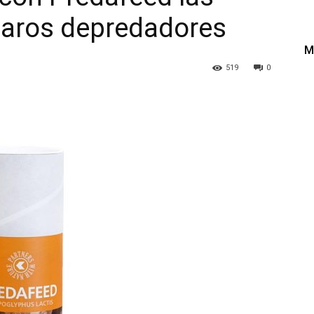
caros depredadores
M
519
0