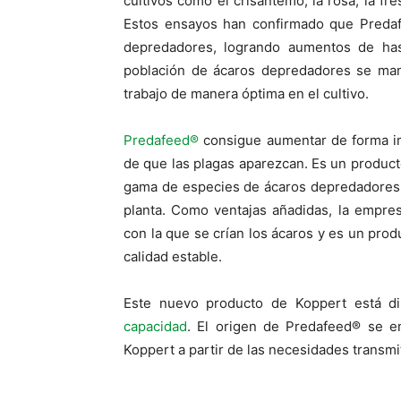
cultivos como el crisantemo, la rosa, la fre
Estos ensayos han confirmado que Predafe
depredadores, logrando aumentos de ha
población de ácaros depredadores se man
trabajo de manera óptima en el cultivo.
Predafeed®
consigue aumentar de forma im
de que las plagas aparezcan. Es un produc
gama de especies de ácaros depredadores d
planta. Como ventajas añadidas, la empre
con la que se crían los ácaros y es un pro
calidad estable.
Este nuevo producto de Koppert está d
capacidad
. El origen de Predafeed® se e
Koppert a partir de las necesidades transmi