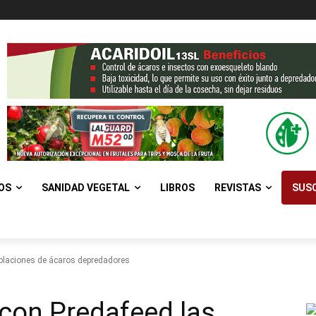
OS
SANIDAD VEGETAL
LIBROS
REVISTAS
SUSC
blaciones de ácaros depredadores
con Predafeed las