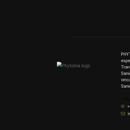
PHYT
espe
Tran
Sani
vinc
Sani
Pla
+
i