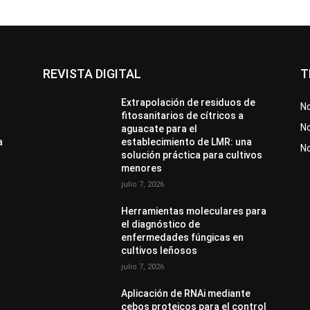
REVISTA DIGITAL
T
Extrapolación de residuos de
No
fitosanitarios de cítricos a
No
aguacate para el
a
establecimiento de LMR: una
N
solución práctica para cultivos
menores
julio 7, 2026
Herramientas moleculares para
el diagnóstico de
enfermedades fúngicas en
cultivos leñosos
julio 7, 2026
Aplicación de RNAi mediante
cebos proteicos para el control