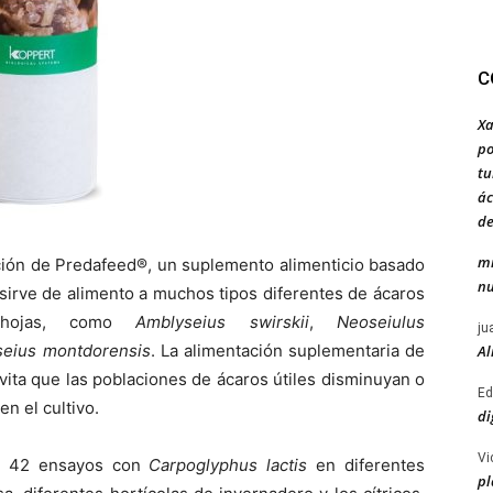
C
Xa
po
tu
ác
de
mi
ación de Predafeed®, un suplemento alimenticio basado
nu
 sirve de alimento a muchos tipos diferentes de ácaros
 hojas, como
Amblyseius swirskii
,
Neoseiulus
ju
seius montdorensis
. La alimentación suplementaria de
Al
ita que las poblaciones de ácaros útiles disminuyan o
Ed
n el cultivo.
di
Vi
de 42 ensayos con
Carpoglyphus lactis
en diferentes
pl