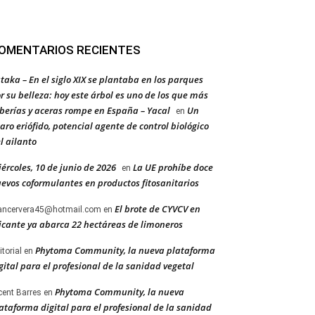
OMENTARIOS RECIENTES
taka – En el siglo XIX se plantaba en los parques
r su belleza: hoy este árbol es uno de los que más
berías y aceras rompe en España – Yacal
Un
en
aro eriófido, potencial agente de control biológico
l ailanto
ércoles, 10 de junio de 2026
La UE prohíbe doce
en
evos coformulantes en productos fitosanitarios
El brote de CYVCV en
ancervera45@hotmail.com
en
icante ya abarca 22 hectáreas de limoneros
Phytoma Community, la nueva plataforma
itorial
en
gital para el profesional de la sanidad vegetal
Phytoma Community, la nueva
cent Barres
en
ataforma digital para el profesional de la sanidad