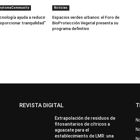
PhytomaCommunity
Noticias
cnología ayuda a reducir
Espacios verdes urbanos: el Foro de
roporcionar tranquilidad”
BioProtección Vegetal presenta su
programa definitivo
REVISTA DIGITAL
T
Extrapolación de residuos de
No
fitosanitarios de cítricos a
No
aguacate para el
establecimiento de LMR: una
N