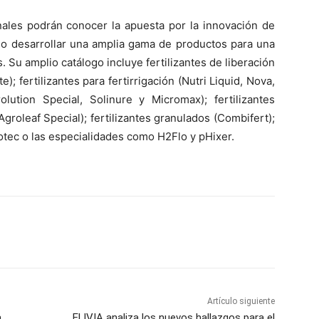
nales podrán conocer la apuesta por la innovación de
tido desarrollar una amplia gama de productos para una
as. Su amplio catálogo incluye fertilizantes de liberación
; fertilizantes para fertirrigación (Nutri Liquid, Nova,
olution Special, Solinure y Micromax); fertilizantes
Agroleaf Special); fertilizantes granulados (Combifert);
otec o las especialidades como H2Flo y pHixer.
Artículo siguiente
a
El IVIA analiza los nuevos hallazgos para el