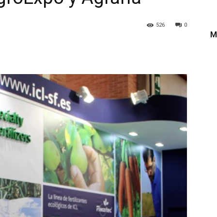
526
0
M