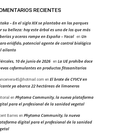
OMENTARIOS RECIENTES
taka – En el siglo XIX se plantaba en los parques
r su belleza: hoy este árbol es uno de los que más
berías y aceras rompe en España – Yacal
Un
en
aro eriófido, potencial agente de control biológico
l ailanto
ércoles, 10 de junio de 2026
La UE prohíbe doce
en
evos coformulantes en productos fitosanitarios
El brote de CYVCV en
ancervera45@hotmail.com
en
icante ya abarca 22 hectáreas de limoneros
Phytoma Community, la nueva plataforma
itorial
en
gital para el profesional de la sanidad vegetal
Phytoma Community, la nueva
cent Barres
en
ataforma digital para el profesional de la sanidad
getal