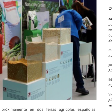
C
Xa
po
tu
ác
de
mi
nu
ju
Al
Ed
di
Vi
pl
ve
ar próximamente en dos ferias agrícolas españolas: