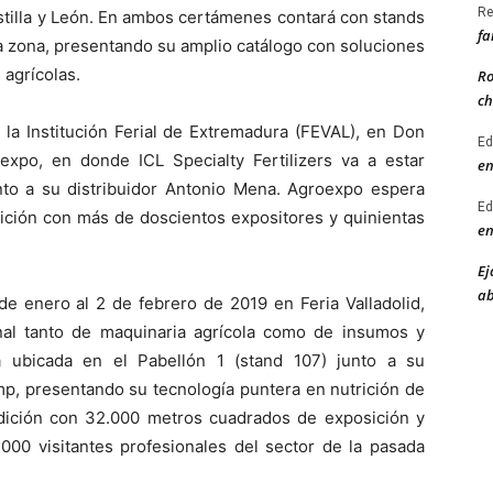
Re
stilla y León. En ambos certámenes contará con stands
fa
la zona, presentando su amplio catálogo con soluciones
 agrícolas.
Ro
ch
 la Institución Ferial de Extremadura (FEVAL), en Don
Ed
expo, en donde ICL Specialty Fertilizers va a estar
en
nto a su distribuidor Antonio Mena. Agroexpo espera
Ed
dición con más de doscientos expositores y quinientas
en
Ej
ab
de enero al 2 de febrero de 2019 en Feria Valladolid,
nal tanto de maquinaria agrícola como de insumos y
rá ubicada en el Pabellón 1 (stand 107) junto a su
mp, presentando su tecnología puntera en nutrición de
 edición con 32.000 metros cuadrados de exposición y
000 visitantes profesionales del sector de la pasada