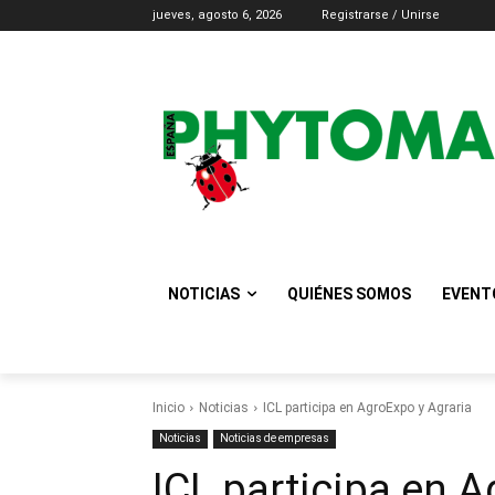
jueves, agosto 6, 2026
Registrarse / Unirse
NOTICIAS
QUIÉNES SOMOS
EVENT
Inicio
Noticias
ICL participa en AgroExpo y Agraria
Noticias
Noticias de empresas
ICL participa en A