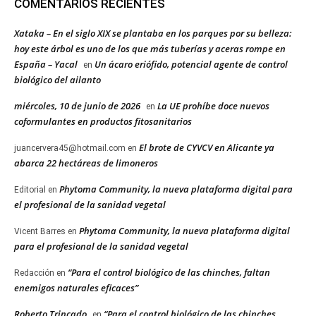
COMENTARIOS RECIENTES
Xataka – En el siglo XIX se plantaba en los parques por su belleza:
hoy este árbol es uno de los que más tuberías y aceras rompe en
España – Yacal
Un ácaro eriófido, potencial agente de control
en
biológico del ailanto
miércoles, 10 de junio de 2026
La UE prohíbe doce nuevos
en
coformulantes en productos fitosanitarios
El brote de CYVCV en Alicante ya
juancervera45@hotmail.com
en
abarca 22 hectáreas de limoneros
Phytoma Community, la nueva plataforma digital para
Editorial
en
el profesional de la sanidad vegetal
Phytoma Community, la nueva plataforma digital
Vicent Barres
en
para el profesional de la sanidad vegetal
“Para el control biológico de las chinches, faltan
Redacción
en
enemigos naturales eficaces”
Roberto Trincado
“Para el control biológico de las chinches,
en