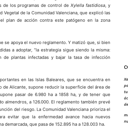
s de los programas de control de
Xylella fastidiosa
, y
ad Vegetal de la Comunidad Valenciana, que explicó las
el plan de acción contra este patógeno en la zona
que se apoya el nuevo reglamento. Y matizó que, si bien
das a adoptar, “la estrategia sigue siendo la misma:
n de plantas infectadas y bajar la tasa de infección
C
Xa
portantes en las Islas Baleares, que se encuentra en
po
 de Alicante, supone reducir la superficie del área de
tu
supone pasar de 6.980 ha a 1858 ha, y de tener que
ác
do almendros, a 126.000. El reglamento también prevé
de
nción del riesgo. La Comunidad Valenciana prioriza el
mi
para evitar que la enfermedad avance hacia nuevos
nu
ona demarcada, que pasa de 152.895 ha a 128.003 ha.