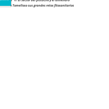
ay Dehal
El sector del pistacho y el almendro
en
orda en Tomelloso sus grandes retos fitosanitarios