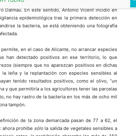
Ej
ivo. “Tenemos una mayor certeza de que la enfermedad
ab
ró Dalmau. En este sentido, Antonio Vicent incidió en
vigilancia epidemiológica tras la primera detección en
dirse la bacteria, se está obteniendo una fotografía
afectada.
permite, en el caso de Alicante, no arrancar especies
se han detectado positivos en ese territorio, lo que
rezos (siempre que no aparezcan positivos en dichas
 la leña y la replantación con especies sensibles al
an tenido resultados positivos, como el olivo, “un
na y que permitiría a los agricultores tener las parcelas
o, no hay rastro de la bacteria en los más de ocho mil
zona tampón.
definición de la zona demarcada pasan de 77 a 62, el
: ahora prohíbe
sólo
la salida de vegetales sensibles a