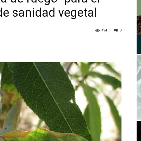
e sanidad vegetal
494
0