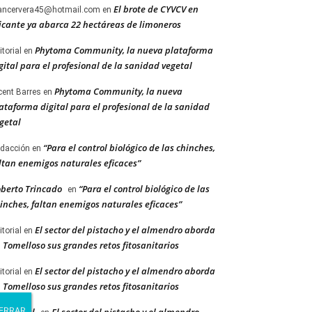
El brote de CYVCV en
ancervera45@hotmail.com
en
icante ya abarca 22 hectáreas de limoneros
Phytoma Community, la nueva plataforma
itorial
en
gital para el profesional de la sanidad vegetal
Phytoma Community, la nueva
cent Barres
en
ataforma digital para el profesional de la sanidad
getal
“Para el control biológico de las chinches,
dacción
en
ltan enemigos naturales eficaces”
berto Trincado
“Para el control biológico de las
en
inches, faltan enemigos naturales eficaces”
El sector del pistacho y el almendro aborda
itorial
en
 Tomelloso sus grandes retos fitosanitarios
El sector del pistacho y el almendro aborda
itorial
en
 Tomelloso sus grandes retos fitosanitarios