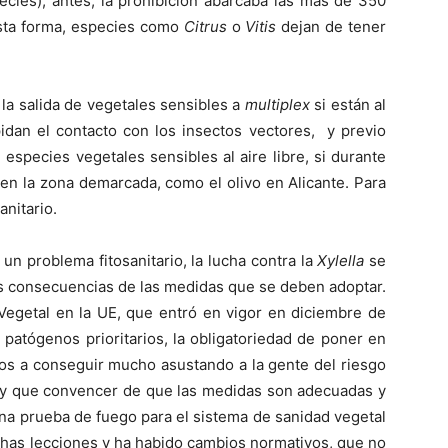
cies); antes, la prohibición abarcaba las más de 350
esta forma, especies como
Citrus
o
Vitis
dejan de tener
la salida de vegetales sensibles a
multiplex
si están al
idan el contacto con los insectos vectores, y previo
, especies vegetales sensibles al aire libre, si durante
en la zona demarcada, como el olivo en Alicante. Para
anitario.
un problema fitosanitario, la lucha contra la
Xylella
se
as consecuencias de las medidas que se deben adoptar.
Vegetal en la UE, que entró en vigor en diciembre de
patógenos prioritarios, la obligatoriedad de poner en
s a conseguir mucho asustando a la gente del riesgo
hay que convencer de que las medidas son adecuadas y
na prueba de fuego para el sistema de sanidad vegetal
has lecciones y ha habido cambios normativos, que no