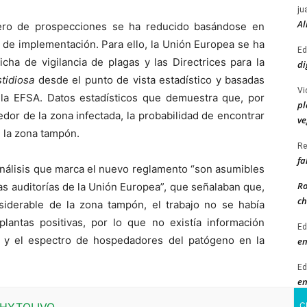
ju
Al
ero de prospecciones se ha reducido basándose en
es de implementación. Para ello, la Unión Europea se ha
Ed
icha de vigilancia de plagas y las Directrices para la
di
stidiosa
desde el punto de vista estadístico y basadas
Vi
la EFSA. Datos estadísticos que demuestra que, por
pl
dor de la zona infectada, la probabilidad de encontrar
ve
e la zona tampón.
Re
fa
análisis que marca el nuevo reglamento “son asumibles
Ro
as auditorías de la Unión Europea”, que señalaban que,
ch
iderable de la zona tampón, el trabajo no se había
lantas positivas, por lo que no existía información
Ed
n y el espectro de hospedadores del patógeno en la
en
Ed
en
da se han multiplicado en la zona que envuelve la