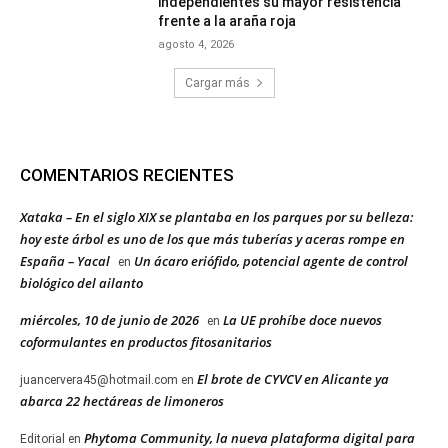
independientes su mayor resistencia
frente a la araña roja
agosto 4, 2026
Cargar más
COMENTARIOS RECIENTES
Xataka – En el siglo XIX se plantaba en los parques por su belleza:
hoy este árbol es uno de los que más tuberías y aceras rompe en
España – Yacal
Un ácaro eriófido, potencial agente de control
en
biológico del ailanto
miércoles, 10 de junio de 2026
La UE prohíbe doce nuevos
en
coformulantes en productos fitosanitarios
El brote de CYVCV en Alicante ya
juancervera45@hotmail.com
en
abarca 22 hectáreas de limoneros
Phytoma Community, la nueva plataforma digital para
Editorial
en